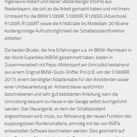
Ingenieure Robert und Rainer Stelzenberger (RSÂ²e) aus
Niederbayern, die sich an die Arbeit gemacht haben und mit Ihrem
Umbaukit für die BMW S1000R, S1000XR, R1200GS (Adventure),
R1200R, R1200RT sowie die K1600 (alle bis Modelljahr 2016) eine
kostengünstige Aufrüstmöglichkeit der Schaltassistentfunktion
anbieten.
Die beiden Brüder, die Ihre Erfahrungen u.a. im BMW-Rennteam in
der World Superbike (WBSK) gesammelt haben, bieten in
Zusammenarbeit mit Pepic-Motorsport ein Umrüstkit bestehend
aus einem Original BMW-Quick-Shifter Pro (z.B. von der S1000RR
2017), einem benötigten Adapterkabel für den Assistenten sowie
einer Umbauanleitung an. Anhand dieser ausführlich
beschriebenen und sehr gut bebilderten Anleitung, kann die
Umrüstung bequem zu Hause in der Garage selbst durchgeführt
werden. Das Steuergerät, an dem der Schaltassistent
angeschlossen wird, muss, zur Aktivierung der neuen Funktion des
kupplungslosen Runterschaltens, einmalig mit der von RSÂ²e
entwickelten Software beschrieben werden. Dies geschieht auf