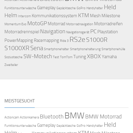
Held
Gameplay
Funktionsunterwäsche
Gepäcktasche
GoPro
Handyhalter
Helm
KTM
Kommunikationssystem
Mesh
Milestone
Intercom
MotoGP
Motorrad
Motorradreifen
Momentum Evo
Motorradnavigation
Navigation
PC
Motorradrennspiel
Playstation
Navigationsgerät
RS2e
S1000R
PowerMapping
Racemapping
Ride 3
S1000XR
Sena
Smartphonehalter
Smartphonehalterung
Smartphonehülle
SW-Motech
XBOX
Tuning
Yamaha
Soziustasche
Test
TomTom
Zweiteiler
MEISTGESUCHT
BMW
Bluetooth
BMW Motorrad
Actioncam
Actionkamera
Held
Gameplay
Funktionsunterwäsche
Gepäcktasche
GoPro
Handyhalter
Helm
KTM