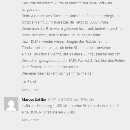
Der Schaltassistent wurde getauscht und neue Software
aufgespielt.
Beim auslesen des Speichers sind keine Fehler hinterlegt und
trotzdem sind Zündaussetzer da , jetzt ab 3000 u/min.
Wenn man das Bike warm gefahren hat , funktioniert es erstmal
ohne Probleme , macht man kurz Pause und fährt
nach 10 Min wieder weiter , fangen die Probleme mit
Zündaussetzern an , als ob beim Stopp die Motorwärme
ein Teil so stark erwärmt, das es diese Zündaussetzer auslöst.
Wie schon gesagt: selbst die BMW Werkstatt hat hier den Fehler
nicht finden können und sind ratlos.
Wer eine Idee hat kann sich gern mal melden.
Gruß Ralf
Antworten
Marcus Dahlke
29. Juli 2023 um 15:54 Uhr
Hallo aus Hamburg !! Läßt sich so eine Schaltassistenz auch für
eine BMW R18 realisieren ? Gruß !
Antworten