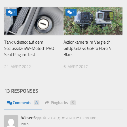
2
1
Tankrucksack auf dem
Actionkamera im Vergleich:
Soziussitz: SW-Motech PRO
GitUp Git2 vs GoPro Hero 4
Seat Ring im Test
Black
21. MÄRZ 2022
6. MÄRZ 2017
13 RESPONSES
Comments
8
Pingbacks
5
Wieser Sepp
20. August 2020 um 03:19 Uhr
hallo