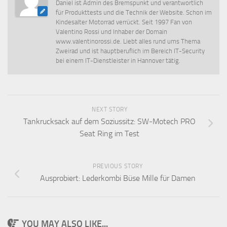
Daniel ist Admin des Bremspunkt und verantwortlich
für Produkttests und die Technik der Website. Schon im
Kindesalter Motorrad verrückt. Seit 1997 Fan von
Valentino Rossi und Inhaber der Domain
www.valentinorossi.de. Liebt alles rund ums Thema
Zweirad und ist hauptberuflich im Bereich IT-Security
bei einem IT-Dienstleister in Hannover tätig.
NEXT STORY
Tankrucksack auf dem Soziussitz: SW-Motech PRO
Seat Ring im Test
PREVIOUS STORY
Ausprobiert: Lederkombi Büse Mille für Damen
YOU MAY ALSO LIKE...