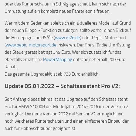
oder das Runterschalten in Schräglage scheut, kann sich nach der
Umrüstung auf ein komplett neues Fahrerlebnis freuen.
Wer mit dem Gedanken spielt sich ein aktuelleres Modell auf Grund
der neuen Blipper-Funktion zuzulegen, sollte vorher einen Blick auf
die Homepage von RSÂ²e (
www.rs2e.de
) oder Pepic-Motorsport
(
www.pepic-motorsport.de
) riskieren. Der Preis für die Umrüstung
des Steuergeräts beträgt 349 Euro. Wer sich zusätzlich für das
ebenfalls erhältliche
PowerMapping
entscheidet erhält 200 Euro
Rabatt.
Das gesamte Upgradekit ist ab 733 Euro erhältlich.
Update 05.01.2022 – Schaltassistent Pro V2:
Seit Anfang dieses Jahres ist das Upgrade auf den Schaltassistent
Pro für BMW S1000R der Modelljahre 2014-2016 in der Version 2
verfügbar. Die neue Version 2022 mit Sensor V2 ermöglicht ein
noch weicheres Runterschalten und einen einfacheren Einbau, der
auch für Hobbyschrauber geeignet ist.