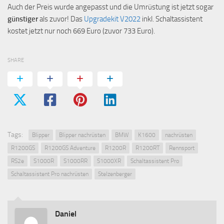
Auch der Preis wurde angepasst und die Umrüstung ist jetzt sogar
günstiger
als zuvor! Das
Upgradekit V2022
inkl. Schaltassistent
kostet jetzt nur noch 669 Euro (zuvor 733 Euro).
SHARE
Tags:
Blipper
Blipper nachrüsten
BMW
K1600
nachrüsten
R1200GS
R1200GS Adventure
R1200R
R1200RT
Rennsport
RS2e
S1000R
S1000RR
S1000XR
Schaltassistent Pro
Schaltassistent Pro nachrüsten
Stelzenberger
Daniel