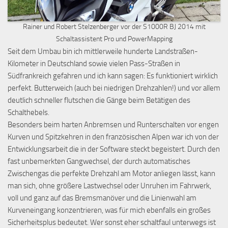
Rainer und Robert Stelzenberger vor der S1000R BJ 2014 mit
Schaltassistent Pro und PowerMapping
Seit dem Umbau bin ich mittlerweile hunderte Landstraßen-
Kilometer in Deutschland sowie vielen Pass-Straßen in
Südfrankreich gefahren und ich kann sagen: Es funktioniert wirklich
perfekt. Butterweich (auch bei niedrigen Drehzahlen!) und vor allem
deutlich schneller flutschen die Gänge beim Betätigen des
Schalthebels.
Besonders beim harten Anbremsen und Runterschalten vor engen
Kurven und Spitzkehren in den französischen Alpen war ich von der
Entwicklungsarbeit die in der Software steckt begeistert. Durch den
fast unbemerkten Gangwechsel, der durch automatisches
Zwischengas die perfekte Drehzahl am Motor anliegen lässt, kann
man sich, ohne größere Lastwechsel oder Unruhen im Fahrwerk,
voll und ganz auf das Bremsmanöver und die Linienwahl am
Kurveneingang konzentrieren, was für mich ebenfalls ein großes
Sicherheitsplus bedeutet. Wer sonst eher schaltfaul unterwegs ist