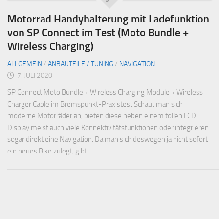
Motorrad Handyhalterung mit Ladefunktion
von SP Connect im Test (Moto Bundle +
Wireless Charging)
ALLGEMEIN
/
ANBAUTEILE / TUNING
/
NAVIGATION
7. JULI 2020
SP Connect Moto Bundle + Wireless Charging Module + Wireless
Charger Cable im Bremspunkt-Praxistest Schaut man sich
moderne Motorräder an, bieten diese neben einem tollen LCD-
Display meist auch viele Konnektivitätsfunktionen oder integrieren
sogar direkt eine Navigation. Da man sich deswegen ja nicht sofort
ein neues Bike zulegt, gibt...