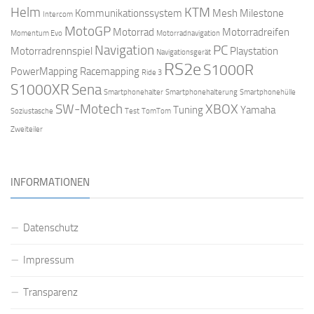
Helm
KTM
Kommunikationssystem
Mesh
Milestone
Intercom
MotoGP
Motorrad
Motorradreifen
Momentum Evo
Motorradnavigation
Navigation
PC
Motorradrennspiel
Playstation
Navigationsgerät
RS2e
S1000R
PowerMapping
Racemapping
Ride 3
S1000XR
Sena
Smartphonehalter
Smartphonehalterung
Smartphonehülle
SW-Motech
XBOX
Tuning
Yamaha
Soziustasche
Test
TomTom
Zweiteiler
INFORMATIONEN
Datenschutz
Impressum
Transparenz