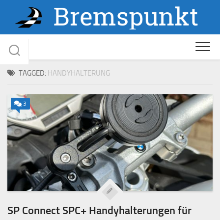
Skip
to
content
TAGGED:
HANDYHALTERUNG
3
SP Connect SPC+ Handyhalterungen für