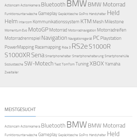
BMW
Bluetooth
BMW Motorrad
Actioncam
Actionkamera
Held
Gameplay
Funktionsunterwäsche
Gepäcktasche
GoPro
Handyhalter
Helm
KTM
Kommunikationssystem
Mesh
Milestone
Intercom
MotoGP
Motorrad
Motorradreifen
Momentum Evo
Motorradnavigation
Navigation
PC
Motorradrennspiel
Playstation
Navigationsgerät
RS2e
S1000R
PowerMapping
Racemapping
Ride 3
S1000XR
Sena
Smartphonehalter
Smartphonehalterung
Smartphonehülle
SW-Motech
XBOX
Tuning
Yamaha
Soziustasche
Test
TomTom
Zweiteiler
MEISTGESUCHT
BMW
Bluetooth
BMW Motorrad
Actioncam
Actionkamera
Held
Gameplay
Funktionsunterwäsche
Gepäcktasche
GoPro
Handyhalter