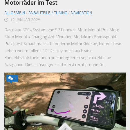
Motorräder im Test
ALLGEMEIN
/
ANBAUTEILE / TUNING
/
NAVIGATION
12. JANUAR 2025
Das neue SPC+ System von SP Connect: Moto Mount Pro, Moto
Stem Mount + Charging Anti Vibration Module im Bremspunkt-
Praxistest Schaut man sich moderne Motorräder an, bieten diese
neben einem tollen LCD-Display meist auch viele
Konnektivitätsfunktionen oder integrieren sogar direkt eine
Navigation. Diese Lösungen sind meist recht proprietär...
0