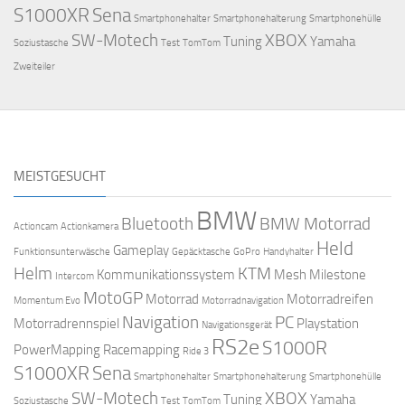
S1000XR
Sena
Smartphonehalter
Smartphonehalterung
Smartphonehülle
SW-Motech
XBOX
Tuning
Yamaha
Soziustasche
Test
TomTom
Zweiteiler
MEISTGESUCHT
BMW
Bluetooth
BMW Motorrad
Actioncam
Actionkamera
Held
Gameplay
Funktionsunterwäsche
Gepäcktasche
GoPro
Handyhalter
Helm
KTM
Kommunikationssystem
Mesh
Milestone
Intercom
MotoGP
Motorrad
Motorradreifen
Momentum Evo
Motorradnavigation
Navigation
PC
Motorradrennspiel
Playstation
Navigationsgerät
RS2e
S1000R
PowerMapping
Racemapping
Ride 3
S1000XR
Sena
Smartphonehalter
Smartphonehalterung
Smartphonehülle
SW-Motech
XBOX
Tuning
Yamaha
Soziustasche
Test
TomTom