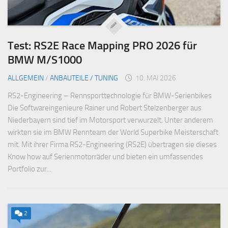
Test: RS2E Race Mapping PRO 2026 für
BMW M/S1000
ALLGEMEIN
/
ANBAUTEILE / TUNING
10. MAI 2026
RS2-Engineering – Rennsporttechnologie für BMW-Serienbikes
Die Softwareingenieure Rainer und Robert Stelzenberger aus
Niederbayern sind tief im Motorsport verwurzelt. Unter anderem
wirkten sie im BMW Rennteam der World Superbike Meisterschaft
mit. Mit ihrer Firma RS2-Engineering (RS2E) übertragen sie dieses
Know how auf Serienmotorräder und bieten ein umfassendes
Portfolio zur...
2