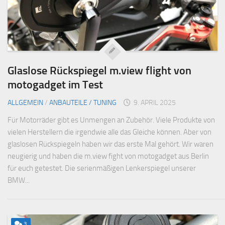
Glaslose Rückspiegel m.view flight von
motogadget im Test
ALLGEMEIN
/
ANBAUTEILE / TUNING
9. APRIL 2025
Für Motorräder gibt es Unmengen an Zubehör. Viele Produkte von
vielen Herstellern die irgendwie alle das Gleiche können. Aber von
glaslosen Rückspiegeln haben wir das erste Mal gehört. Wir waren
neugierig und haben die m.view fight von motogadget aus Berlin
für euch getestet. Die serienmäßigen Lenkerspiegel unserer
BMW...
3