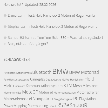
Reichweite!? [Updated: 28.02.2026]
Daniel
zu
Im Test: Held Rainblock 2 Motorrad Regenkombi
Stephan
zu
Im Test: Held Rainblock 2 Motorrad Regenkombi
Samuel Bärtschi
zu
TomTom Rider 550 – Was hat sich geändert
im Vergleich zum Vorgänger?
SCHLAGWÖRTER
BMW
Bluetooth
BMW Motorrad
Actioncam
Actionkamera
Held
Gameplay
Funktionsunterwäsche
Gepäcktasche
GoPro
Handyhalter
Helm
KTM
Kommunikationssystem
Mesh
Milestone
Intercom
MotoGP
Motorrad
Motorradreifen
Momentum Evo
Motorradnavigation
Navigation
PC
Motorradrennspiel
Playstation
Navigationsgerät
RS2e
S1000R
PowerMapping
Racemapping
Ride 3