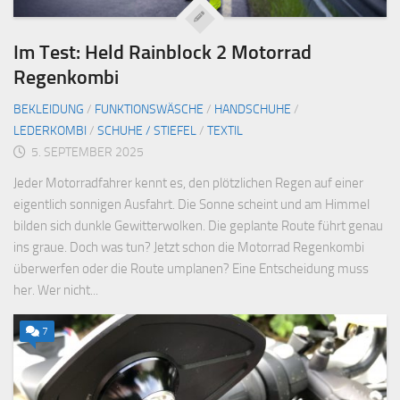
Im Test: Held Rainblock 2 Motorrad
Regenkombi
BEKLEIDUNG
/
FUNKTIONSWÄSCHE
/
HANDSCHUHE
/
LEDERKOMBI
/
SCHUHE / STIEFEL
/
TEXTIL
5. SEPTEMBER 2025
Jeder Motorradfahrer kennt es, den plötzlichen Regen auf einer
eigentlich sonnigen Ausfahrt. Die Sonne scheint und am Himmel
bilden sich dunkle Gewitterwolken. Die geplante Route führt genau
ins graue. Doch was tun? Jetzt schon die Motorrad Regenkombi
überwerfen oder die Route umplanen? Eine Entscheidung muss
her. Wer nicht...
7