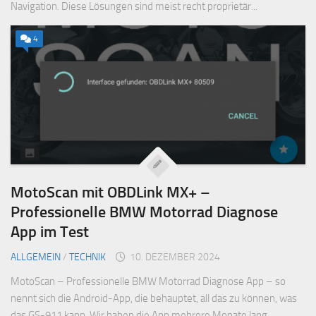
Navigation. Diese Lösungen sind meist recht proprietär...
4
MotoScan mit OBDLink MX+ –
Professionelle BMW Motorrad Diagnose
App im Test
ALLGEMEIN
/
TECHNIK
10. DEZEMBER 2024
MotoScan – Professionelle BMW Motorrad Diagnose App – so
nennt sich die Android-App, die behauptet, all das zu können, was
das GS-911 kann. Wir haben die App mehrere Monate lang