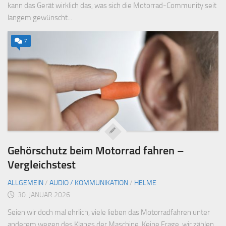
kann das Gerät wirklich das, was sich die Motorrad-Community seit
langem gewünscht...
7
Gehörschutz beim Motorrad fahren –
Vergleichstest
ALLGEMEIN
/
AUDIO / KOMMUNIKATION
/
HELME
30. JANUAR 2026
Seien wir doch mal ehrlich, viele lieben das Motorradfahren unter
anderem wegen des Klangs der Maschine. Keine Frage, wir zählen