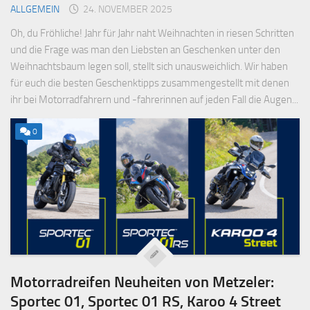
ALLGEMEIN
24. NOVEMBER 2025
Oh, du Fröhliche! Jahr für Jahr naht Weihnachten in riesen Schritten
und die Frage was man den Liebsten an Geschenken unter den
Weihnachtsbaum legen soll, stellt sich unausweichlich. Wir haben
für euch die besten Geschenktipps zusammengestellt mit denen
ihr bei Motorradfahrern und -fahrerinnen auf jeden Fall die Augen...
0
Motorradreifen Neuheiten von Metzeler:
Sportec 01, Sportec 01 RS, Karoo 4 Street