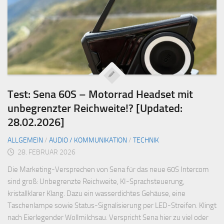
Test: Sena 60S – Motorrad Headset mit
unbegrenzter Reichweite!? [Updated:
28.02.2026]
ALLGEMEIN
/
AUDIO / KOMMUNIKATION
/
TECHNIK
28. FEBRUAR 2026
Die Marketing-Versprechen von Sena für das neue 60S Intercom
sind groß: Unbegrenzte Reichweite, KI-Sprachsteuerung,
kristallklarer Klang. Dazu ein wasserdichtes Gehäuse, eine
Taschenlampe sowie Status-Signalisierung per LED-Streifen. Klingt
nach Eierlegender Wollmilchsau. Verspricht Sena hier zu viel oder