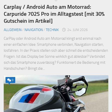
Carplay / Android Auto am Motorrad:
Carpuride 702S Pro im Alltagstest [mit 30%
Gutschein im Artikel]
ALLGEMEIN
/
NAVIGATION
/
TECHNIK
24. JUNI 2026
CarPlay oder Android Auto am Motorrad klingt erst einmal nach
einer einfachen Idee: Smartphone verbinden, Navigation starten,
losfahren. In der Praxis stellen sich aber schnell die entscheidenden
Fragen. Ist das Display bei Sonne wirklich gut ablesbar? Verbindet
sich das Smartphone zuverlässig? Funktioniert die Bedienung mit
Handschuhen? Bringt die...
0