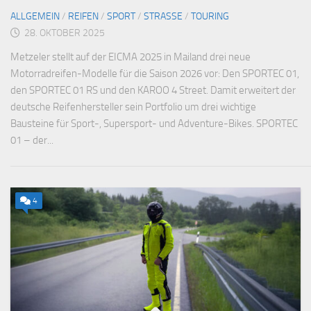
ALLGEMEIN
/
REIFEN
/
SPORT
/
STRASSE
/
TOURING
28. OKTOBER 2025
Metzeler stellt auf der EICMA 2025 in Mailand drei neue
Motorradreifen-Modelle für die Saison 2026 vor: Den SPORTEC 01,
den SPORTEC 01 RS und den KAROO 4 Street. Damit erweitert der
deutsche Reifenhersteller sein Portfolio um drei wichtige
Bausteine für Sport-, Supersport- und Adventure-Bikes. SPORTEC
01 – der...
4