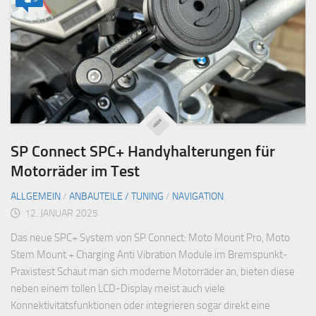
SP Connect SPC+ Handyhalterungen für
Motorräder im Test
ALLGEMEIN
/
ANBAUTEILE / TUNING
/
NAVIGATION
12. JANUAR 2025
Das neue SPC+ System von SP Connect: Moto Mount Pro, Moto
Stem Mount + Charging Anti Vibration Module im Bremspunkt-
Praxistest Schaut man sich moderne Motorräder an, bieten diese
neben einem tollen LCD-Display meist auch viele
Konnektivitätsfunktionen oder integrieren sogar direkt eine