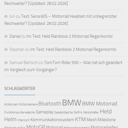
Reichweite!? [Updated: 28.02.2026]
Juri
zu
Test: Sena 60S – Motorrad Headset mit unbegrenzter
Reichweite!? [Updated: 28.02.2026]
Daniel
zu
Im Test: Held Rainblock 2 Motorrad Regenkombi
Stephan
zu
Im Test: Held Rainblock 2 Motorrad Regenkombi
Samuel Bärtschi
zu
TomTom Rider 550 – Was hat sich geändert
im Vergleich zum Vorgänger?
SCHLAGWÖRTER
BMW
Bluetooth
BMW Motorrad
Actioncam
Actionkamera
Held
Gameplay
Funktionsunterwäsche
Gepäcktasche
GoPro
Handyhalter
Helm
KTM
Kommunikationssystem
Mesh
Milestone
Intercom
MotoGP
Motorrad
Motorradreifen
Momentum Evo
Motorradnavigation