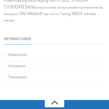
PowerMapping
Racemapping
Ride 3
S1000XR
Sena
Smartphonehalter
Smartphonehalterung
Smartphonehülle
SW-Motech
XBOX
Tuning
Yamaha
Soziustasche
Test
TomTom
Zweiteiler
INFORMATIONEN
Datenschutz
Impressum
Transparenz