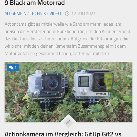
9 Black am Motorrad
ALLGEMEIN
/
TECHNIK
/
VIDEO
12. JULI 2021
Actioncams gibt es mittlerweile wie Sand am mehr. Jedes Jahr
preisen die Hersteller neue Funktionen an, um den Kunden erneut
das Geld aus der Tasche zu locken. Aufgrund der Erfahrungen, die
wir bisher mit den kleinen Kameras im Zusammenspiel mit dem
Motorradfahren gesammelt haben, hatten wir mit dem...
1
Actionkamera im Vergleich: GitUp Git2 vs