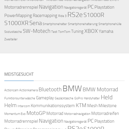
Navigation
PC
Motorradrennspiel
Playstation
Navigationsgerät
RS2e
S1000R
PowerMapping
Racemapping
Ride 3
S1000XR
Sena
Smartphonehalter
Smartphonehalterung
Smartphonehülle
SW-Motech
XBOX
Tuning
Yamaha
Soziustasche
Test
TomTom
Zweiteiler
MEISTGESUCHT
BMW
Bluetooth
BMW Motorrad
Actioncam
Actionkamera
Held
Gameplay
Funktionsunterwäsche
Gepäcktasche
GoPro
Handyhalter
Helm
KTM
Kommunikationssystem
Mesh
Milestone
Intercom
MotoGP
Motorrad
Motorradreifen
Momentum Evo
Motorradnavigation
Navigation
PC
Motorradrennspiel
Playstation
Navigationsgerät
RS2e
S1000R