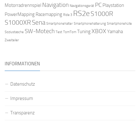
Navigation
PC
Motorradrennspiel
Playstation
Navigationsgerät
RS2e
S1000R
PowerMapping
Racemapping
Ride 3
S1000XR
Sena
Smartphonehalter
Smartphonehalterung
Smartphonehülle
SW-Motech
XBOX
Tuning
Yamaha
Soziustasche
Test
TomTom
Zweiteiler
INFORMATIONEN
Datenschutz
Impressum
Transparenz