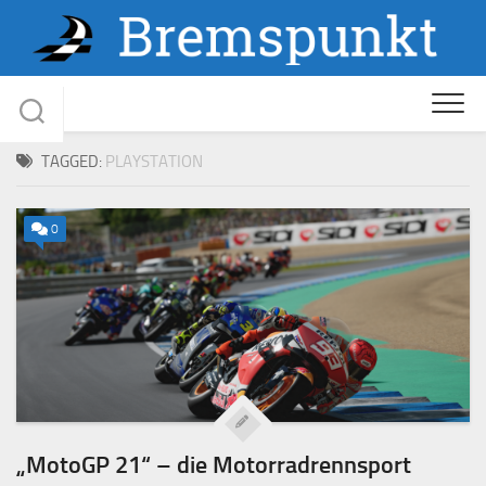
Skip
to
content
TAGGED:
PLAYSTATION
0
„MotoGP 21“ – die Motorradrennsport