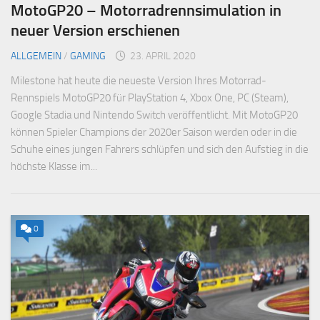
MotoGP20 – Motorradrennsimulation in
neuer Version erschienen
ALLGEMEIN
/
GAMING
23. APRIL 2020
Milestone hat heute die neueste Version Ihres Motorrad-
Rennspiels MotoGP20 für PlayStation 4, Xbox One, PC (Steam),
Google Stadia und Nintendo Switch veröffentlicht. Mit MotoGP20
können Spieler Champions der 2020er Saison werden oder in die
Schuhe eines jungen Fahrers schlüpfen und sich den Aufstieg in die
höchste Klasse im...
0