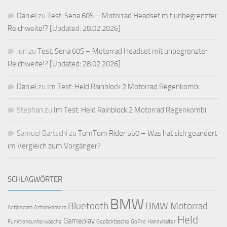
Daniel
zu
Test: Sena 60S – Motorrad Headset mit unbegrenzter
Reichweite!? [Updated: 28.02.2026]
Juri
zu
Test: Sena 60S – Motorrad Headset mit unbegrenzter
Reichweite!? [Updated: 28.02.2026]
Daniel
zu
Im Test: Held Rainblock 2 Motorrad Regenkombi
Stephan
zu
Im Test: Held Rainblock 2 Motorrad Regenkombi
Samuel Bärtschi
zu
TomTom Rider 550 – Was hat sich geändert
im Vergleich zum Vorgänger?
SCHLAGWÖRTER
BMW
Bluetooth
BMW Motorrad
Actioncam
Actionkamera
Held
Gameplay
Funktionsunterwäsche
Gepäcktasche
GoPro
Handyhalter