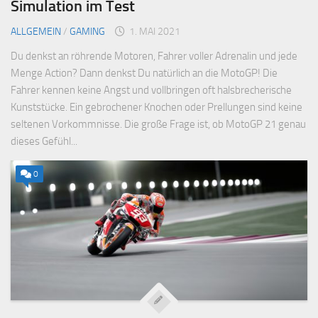
Simulation im Test
ALLGEMEIN
/
GAMING
1. MAI 2021
Du denkst an röhrende Motoren, Fahrer voller Adrenalin und jede
Menge Action? Dann denkst Du natürlich an die MotoGP! Die
Fahrer kennen keine Angst und vollbringen oft halsbrecherische
Kunststücke. Ein gebrochener Knochen oder Prellungen sind keine
seltenen Vorkommnisse. Die große Frage ist, ob MotoGP 21 genau
dieses Gefühl...
0