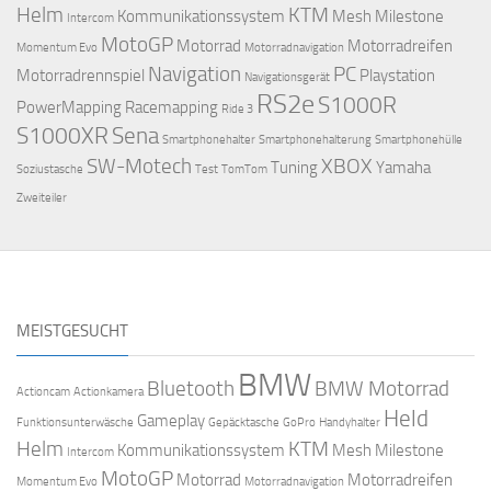
Helm
KTM
Kommunikationssystem
Mesh
Milestone
Intercom
MotoGP
Motorrad
Motorradreifen
Momentum Evo
Motorradnavigation
Navigation
PC
Motorradrennspiel
Playstation
Navigationsgerät
RS2e
S1000R
PowerMapping
Racemapping
Ride 3
S1000XR
Sena
Smartphonehalter
Smartphonehalterung
Smartphonehülle
SW-Motech
XBOX
Tuning
Yamaha
Soziustasche
Test
TomTom
Zweiteiler
MEISTGESUCHT
BMW
Bluetooth
BMW Motorrad
Actioncam
Actionkamera
Held
Gameplay
Funktionsunterwäsche
Gepäcktasche
GoPro
Handyhalter
Helm
KTM
Kommunikationssystem
Mesh
Milestone
Intercom
MotoGP
Motorrad
Motorradreifen
Momentum Evo
Motorradnavigation