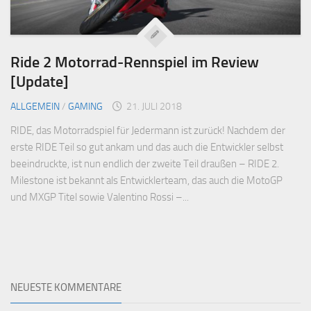
Ride 2 Motorrad-Rennspiel im Review
[Update]
ALLGEMEIN
/
GAMING
21. JULI 2018
RIDE, das Motorradspiel für Jedermann ist zurück! Nachdem der
erste RIDE Teil so gut ankam und das auch die Entwickler selbst
beeindruckte, ist nun endlich der zweite Teil draußen – RIDE 2.
Milestone ist bekannt als Entwicklerteam, das auch die MotoGP
und MXGP Titel sowie Valentino Rossi –...
NEUESTE KOMMENTARE