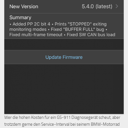
Wer die hohen Kosten für ein GS-911 Diagnosegerät scheut, aber
trotzdem gerne den Service-Interval bei seinem BMW-Motorrad