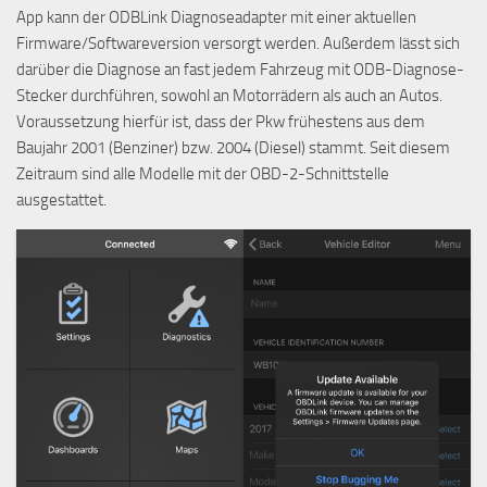
App kann der ODBLink Diagnoseadapter mit einer aktuellen
Firmware/Softwareversion versorgt werden. Außerdem lässt sich
darüber die Diagnose an fast jedem Fahrzeug mit ODB-Diagnose-
Stecker durchführen, sowohl an Motorrädern als auch an Autos.
Voraussetzung hierfür ist, dass der Pkw frühestens aus dem
Baujahr 2001 (Benziner) bzw. 2004 (Diesel) stammt. Seit diesem
Zeitraum sind alle Modelle mit der OBD-2-Schnittstelle
ausgestattet.