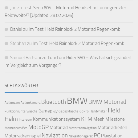
Juri
zu
Test: Sena 60S – Motorrad Headset mit unbegrenzter
Reichweite!? [Updated: 28.02.2026]
Daniel
zu
Im Test: Held Rainblock 2 Motorrad Regenkombi
Stephan
zu
Im Test: Held Rainblock 2 Motorrad Regenkombi
Samuel Bärtschi
zu
TomTom Rider 550 – Was hat sich geändert
im Vergleich zum Vorgänger?
SCHLAGWÖRTER
BMW
Bluetooth
BMW Motorrad
Actioncam
Actionkamera
Held
Gameplay
Funktionsunterwäsche
Gepäcktasche
GoPro
Handyhalter
Helm
KTM
Kommunikationssystem
Mesh
Milestone
Intercom
MotoGP
Motorrad
Motorradreifen
Momentum Evo
Motorradnavigation
Navigation
PC
Motorradrennspiel
Playstation
Navigationsgerät