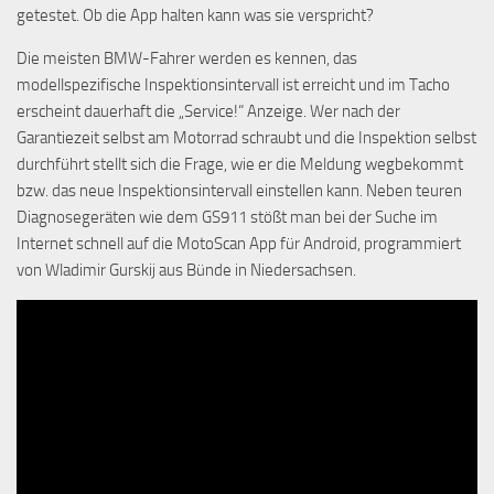
getestet. Ob die App halten kann was sie verspricht?
Die meisten BMW-Fahrer werden es kennen, das
modellspezifische Inspektionsintervall ist erreicht und im Tacho
erscheint dauerhaft die „Service!“ Anzeige. Wer nach der
Garantiezeit selbst am Motorrad schraubt und die Inspektion selbst
durchführt stellt sich die Frage, wie er die Meldung wegbekommt
bzw. das neue Inspektionsintervall einstellen kann. Neben teuren
Diagnosegeräten wie dem GS911 stößt man bei der Suche im
Internet schnell auf die MotoScan App für Android, programmiert
von Wladimir Gurskij aus Bünde in Niedersachsen.