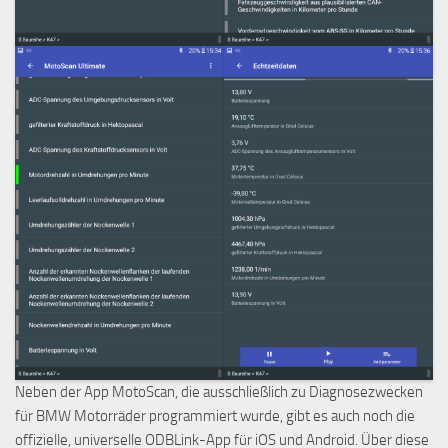
Neben der App MotoScan, die ausschließlich zu Diagnosezwecken
für BMW Motorräder programmiert wurde, gibt es auch noch die
offizielle, universelle ODBLink-App für iOS und Android. Über diese