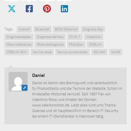
Tags:
Android
Bluetooth
BMW Motorrad
Diagnose App
Diagnoseadapter
Diagnoseinterface
GS-911
Inspektion
Motorradanalyse
Motorraddiagnose
MotoScan
ODBLink
ODBLink MX+
Service reset
Service zurücksetzen
WG-Soft
WLAN
Daniel
Daniel ist Admin des Bremspunkt und verantwortlich
für Produkttests und die Technik der Website. Schon im
Kindesalter Motorrad verrückt. Seit 1997 Fan von
Valentino Rossi und Inhaber der Domain
www.valentinorossi.de. Liebt alles rund ums Thema
Zweirad und ist hauptberuflich im Bereich IT-Security
bei einem IT-Dienstleister in Hannover tätig.