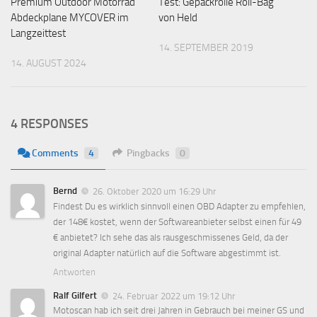
Premium Outdoor Motorrad
Test: Gepäckrolle Roll-Bag
Abdeckplane MYCOVER im
von Held
Langzeittest
14. SEPTEMBER 2019
14. AUGUST 2024
4 RESPONSES
Comments
4
Pingbacks
0
Bernd
26. Oktober 2020 um 16:29 Uhr
Findest Du es wirklich sinnvoll einen OBD Adapter zu empfehlen,
der 148€ kostet, wenn der Softwareanbieter selbst einen für 49
€ anbietet? Ich sehe das als rausgeschmissenes Geld, da der
original Adapter natürlich auf die Software abgestimmt ist.
Antworten
Ralf Gilfert
24. Februar 2022 um 19:12 Uhr
Motoscan hab ich seit drei Jahren in Gebrauch bei meiner GS und