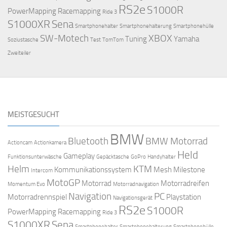
RS2e
S1000R
PowerMapping
Racemapping
Ride 3
S1000XR
Sena
Smartphonehalter
Smartphonehalterung
Smartphonehülle
SW-Motech
XBOX
Tuning
Yamaha
Soziustasche
Test
TomTom
Zweiteiler
MEISTGESUCHT
BMW
Bluetooth
BMW Motorrad
Actioncam
Actionkamera
Held
Gameplay
Funktionsunterwäsche
Gepäcktasche
GoPro
Handyhalter
Helm
KTM
Kommunikationssystem
Mesh
Milestone
Intercom
MotoGP
Motorrad
Motorradreifen
Momentum Evo
Motorradnavigation
Navigation
PC
Motorradrennspiel
Playstation
Navigationsgerät
RS2e
S1000R
PowerMapping
Racemapping
Ride 3
S1000XR
Sena
Smartphonehalter
Smartphonehalterung
Smartphonehülle