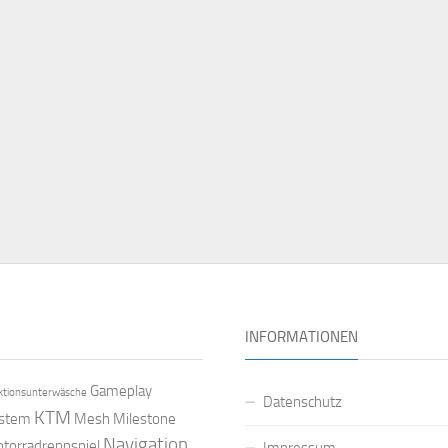
INFORMATIONEN
Gameplay
ktionsunterwäsche
Datenschutz
KTM
ystem
Mesh
Milestone
Navigation
torradrennspiel