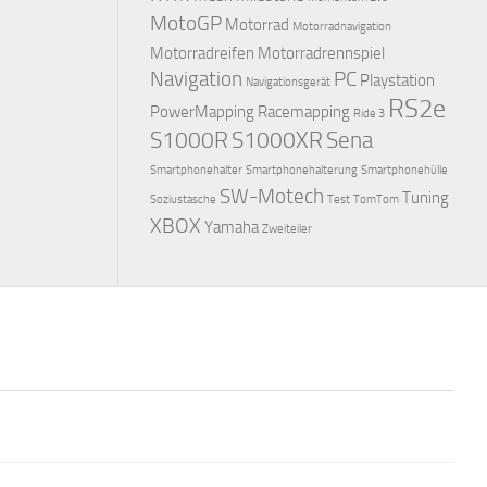
MotoGP
Motorrad
Motorradnavigation
Motorradreifen
Motorradrennspiel
Navigation
PC
Playstation
Navigationsgerät
RS2e
PowerMapping
Racemapping
Ride 3
S1000R
S1000XR
Sena
Smartphonehalter
Smartphonehalterung
Smartphonehülle
SW-Motech
Tuning
Soziustasche
Test
TomTom
XBOX
Yamaha
Zweiteiler