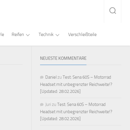
yle
Reifen
Technik
Verschleißteile
Straße
Audio
Sport
NEUESTE KOMMENTARE
/
Kommunikation
Rennstrecke
Touring
Regenreifen
Navigation
Montiergeräte
Daniel
zu
Test: Sena 60S – Motorrad
Slicks
Headset mit unbegrenzter Reichweite!?
Video
[Updated: 28.02.2026]
Juri
zu
Test: Sena 60S – Motorrad
Headset mit unbegrenzter Reichweite!?
[Updated: 28.02.2026]