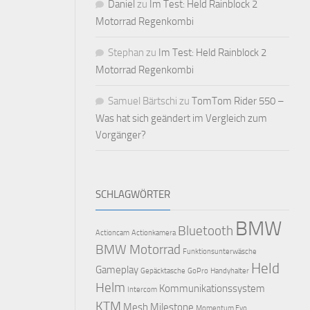
Daniel
zu
Im Test: Held Rainblock 2
Motorrad Regenkombi
Stephan
zu
Im Test: Held Rainblock 2
Motorrad Regenkombi
Samuel Bärtschi
zu
TomTom Rider 550 –
Was hat sich geändert im Vergleich zum
Vorgänger?
SCHLAGWÖRTER
BMW
Bluetooth
Actioncam
Actionkamera
BMW Motorrad
Funktionsunterwäsche
Held
Gameplay
Gepäcktasche
GoPro
Handyhalter
Helm
Kommunikationssystem
Intercom
KTM
Mesh
Milestone
Momentum Evo