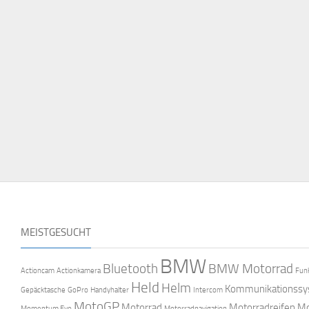
MEISTGESUCHT
BMW
Bluetooth
BMW Motorrad
Actioncam
Actionkamera
Fun
Held
Helm
Kommunikationss
Gepäcktasche
GoPro
Handyhalter
Intercom
MotoGP
Motorrad
Motorradreifen
Mo
Momentum Evo
Motorradnavigation