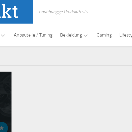
unabhängige Produkttests
Anbauteile / Tuning
Bekleidung
Gaming
Lifest
t
Funktionswäsche
Handschuhe
Helme
Lederkombi
Schuhe
/
Stiefel
Textil