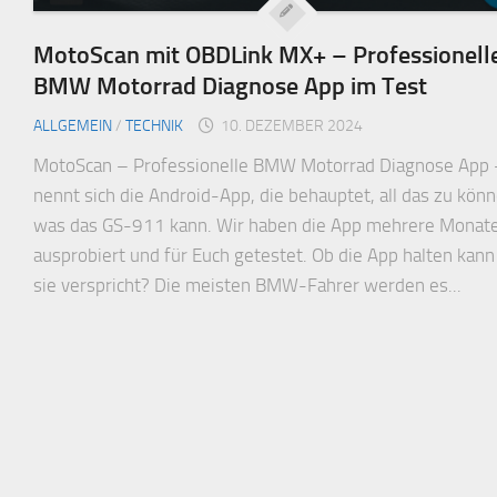
MotoScan mit OBDLink MX+ – Professionell
BMW Motorrad Diagnose App im Test
ALLGEMEIN
/
TECHNIK
10. DEZEMBER 2024
MotoScan – Professionelle BMW Motorrad Diagnose App 
nennt sich die Android-App, die behauptet, all das zu könn
was das GS-911 kann. Wir haben die App mehrere Monate
ausprobiert und für Euch getestet. Ob die App halten kan
sie verspricht? Die meisten BMW-Fahrer werden es...