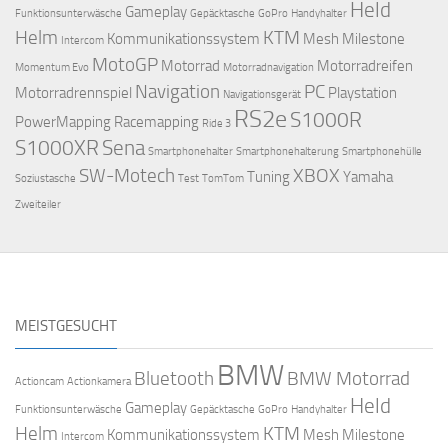
Held
Gameplay
Funktionsunterwäsche
Gepäcktasche
GoPro
Handyhalter
Helm
KTM
Kommunikationssystem
Mesh
Milestone
Intercom
MotoGP
Motorrad
Motorradreifen
Momentum Evo
Motorradnavigation
Navigation
PC
Motorradrennspiel
Playstation
Navigationsgerät
RS2e
S1000R
PowerMapping
Racemapping
Ride 3
S1000XR
Sena
Smartphonehalter
Smartphonehalterung
Smartphonehülle
SW-Motech
XBOX
Tuning
Yamaha
Soziustasche
Test
TomTom
Zweiteiler
MEISTGESUCHT
BMW
Bluetooth
BMW Motorrad
Actioncam
Actionkamera
Held
Gameplay
Funktionsunterwäsche
Gepäcktasche
GoPro
Handyhalter
Helm
KTM
Kommunikationssystem
Mesh
Milestone
Intercom