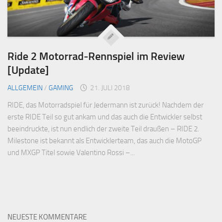
Ride 2 Motorrad-Rennspiel im Review
[Update]
ALLGEMEIN
/
GAMING
21. JULI 2018
RIDE, das Motorradspiel für Jedermann ist zurück! Nachdem der
erste RIDE Teil so gut ankam und das auch die Entwickler selbst
beeindruckte, ist nun endlich der zweite Teil draußen – RIDE 2.
Milestone ist bekannt als Entwicklerteam, das auch die MotoGP
und MXGP Titel sowie Valentino Rossi –...
NEUESTE KOMMENTARE