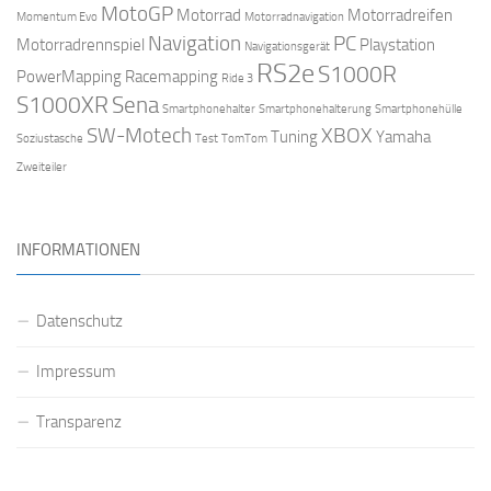
MotoGP
Motorrad
Motorradreifen
Momentum Evo
Motorradnavigation
Navigation
PC
Motorradrennspiel
Playstation
Navigationsgerät
RS2e
S1000R
PowerMapping
Racemapping
Ride 3
S1000XR
Sena
Smartphonehalter
Smartphonehalterung
Smartphonehülle
SW-Motech
XBOX
Tuning
Yamaha
Soziustasche
Test
TomTom
Zweiteiler
INFORMATIONEN
Datenschutz
Impressum
Transparenz