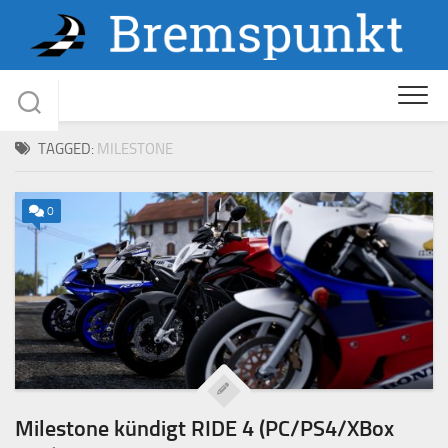
Skip
to
content
TAGGED:
MILESTONE
0
Milestone kündigt RIDE 4 (PC/PS4/XBox