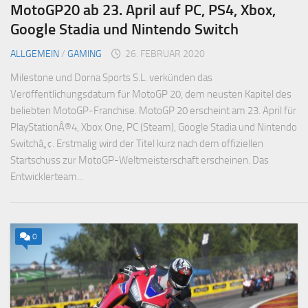
MotoGP20 ab 23. April auf PC, PS4, Xbox,
Google Stadia und Nintendo Switch
ALLGEMEIN
/
GAMING
26. FEBRUAR 2020
Milestone und Dorna Sports S.L. verkünden das
Veröffentlichungsdatum für MotoGP 20, dem neusten Kapitel des
beliebten MotoGP-Franchise. MotoGP 20 erscheint am 23. April für
PlayStationÂ®4, Xbox One, PC (Steam), Google Stadia und Nintendo
Switchâ„¢. Erstmalig wird der Titel kurz nach dem offiziellen
Startschuss zur MotoGP-Weltmeisterschaft erscheinen. Das
Entwicklerteam...
0