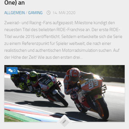
One) an
ALLGEMEIN
/
GAMING
14. MAI 2020
Zweirad- und Racing-Fans aufgepasst: Milestone kündigt den
neuesten Titel des beliebten RIDE-Franchise an. Der erste RIDE-
Titel wurde 2015 veröffentlicht. Seitdem entwickelte sich die Serie
zu einem Referenzpunkt für Spieler weltweit, die nach einer
realistischen und authentischen Motorradsimulation suchen. Auf
der Höhe der Zeit! Wie aus den ersten drei...
0