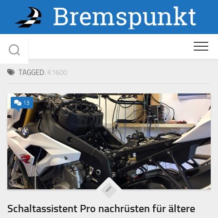
Skip
to
content
TAGGED:
K1600
13
Schaltassistent Pro nachrüsten für ältere