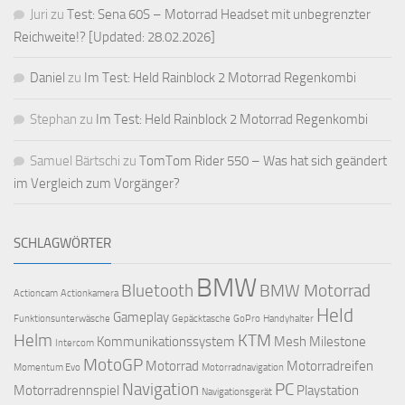
Juri
zu
Test: Sena 60S – Motorrad Headset mit unbegrenzter
Reichweite!? [Updated: 28.02.2026]
Daniel
zu
Im Test: Held Rainblock 2 Motorrad Regenkombi
Stephan
zu
Im Test: Held Rainblock 2 Motorrad Regenkombi
Samuel Bärtschi
zu
TomTom Rider 550 – Was hat sich geändert
im Vergleich zum Vorgänger?
SCHLAGWÖRTER
BMW
Bluetooth
BMW Motorrad
Actioncam
Actionkamera
Held
Gameplay
Funktionsunterwäsche
Gepäcktasche
GoPro
Handyhalter
Helm
KTM
Kommunikationssystem
Mesh
Milestone
Intercom
MotoGP
Motorrad
Motorradreifen
Momentum Evo
Motorradnavigation
Navigation
PC
Motorradrennspiel
Playstation
Navigationsgerät