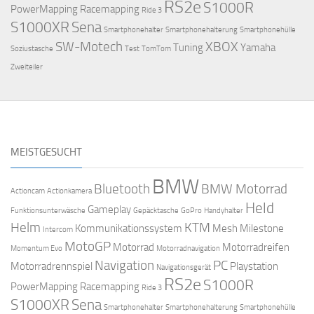
RS2e
S1000R
PowerMapping
Racemapping
Ride 3
S1000XR
Sena
Smartphonehalter
Smartphonehalterung
Smartphonehülle
SW-Motech
XBOX
Tuning
Yamaha
Soziustasche
Test
TomTom
Zweiteiler
MEISTGESUCHT
BMW
Bluetooth
BMW Motorrad
Actioncam
Actionkamera
Held
Gameplay
Funktionsunterwäsche
Gepäcktasche
GoPro
Handyhalter
Helm
KTM
Kommunikationssystem
Mesh
Milestone
Intercom
MotoGP
Motorrad
Motorradreifen
Momentum Evo
Motorradnavigation
Navigation
PC
Motorradrennspiel
Playstation
Navigationsgerät
RS2e
S1000R
PowerMapping
Racemapping
Ride 3
S1000XR
Sena
Smartphonehalter
Smartphonehalterung
Smartphonehülle