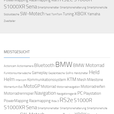
Ride 3
S1000XR
Sena
Smartphonehalter
Smartphonehalterung
Smartphonehülle
SW-Motech
XBOX
Tuning
Yamaha
Soziustasche
Test
TomTom
Zweiteiler
MEISTGESUCHT
BMW
Bluetooth
BMW Motorrad
Actioncam
Actionkamera
Held
Gameplay
Funktionsunterwäsche
Gepäcktasche
GoPro
Handyhalter
Helm
KTM
Kommunikationssystem
Mesh
Milestone
Intercom
MotoGP
Motorrad
Motorradreifen
Momentum Evo
Motorradnavigation
Navigation
PC
Motorradrennspiel
Playstation
Navigationsgerät
RS2e
S1000R
PowerMapping
Racemapping
Ride 3
S1000XR
Sena
Smartphonehalter
Smartphonehalterung
Smartphonehülle