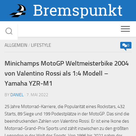
Skip
to
content
ALLGEMEIN
/
LIFESTYLE
0
Minichamps MotoGP Weltmeisterbike 2004
von Valentino Rossi als 1:4 Modell –
Yamaha YZR-M1
BY
DANIEL
· 7. MAI 2022
25 Jahre Motorrad-Karriere, die Popularität eines Rockstars, 432
Starts, 89 Siege und 199 Podestplätze in der MotoGP. Das sind die
beeindruckenden Zahlen von Valentino Rossi. Er ist eine Ikone des
Motorrad-Grand-Prix Sports und zählt inzwischen zu den größten
Legenden in der Welt des Sports. Von 1996 bis 2021 nahm der