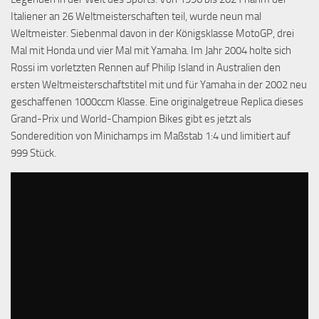
Italiener an 26 Weltmeisterschaften teil, wurde neun mal
Weltmeister. Siebenmal davon in der Königsklasse MotoGP, drei
Mal mit Honda und vier Mal mit Yamaha. Im Jahr 2004 holte sich
Rossi im vorletzten Rennen auf Philip Island in Australien den
ersten Weltmeisterschaftstitel mit und für Yamaha in der 2002 neu
geschaffenen 1000ccm Klasse. Eine originalgetreue Replica dieses
Grand-Prix und World-Champion Bikes gibt es jetzt als
Sonderedition von Minichamps im Maßstab 1:4 und limitiert auf
999 Stück.