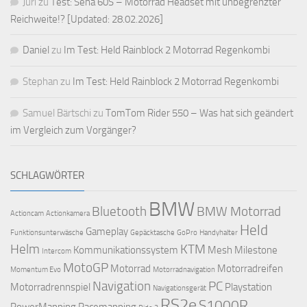
Juri
zu
Test: Sena 60S – Motorrad Headset mit unbegrenzter
Reichweite!? [Updated: 28.02.2026]
Daniel
zu
Im Test: Held Rainblock 2 Motorrad Regenkombi
Stephan
zu
Im Test: Held Rainblock 2 Motorrad Regenkombi
Samuel Bärtschi
zu
TomTom Rider 550 – Was hat sich geändert
im Vergleich zum Vorgänger?
SCHLAGWÖRTER
BMW
Bluetooth
BMW Motorrad
Actioncam
Actionkamera
Held
Gameplay
Funktionsunterwäsche
Gepäcktasche
GoPro
Handyhalter
Helm
KTM
Kommunikationssystem
Mesh
Milestone
Intercom
MotoGP
Motorrad
Motorradreifen
Momentum Evo
Motorradnavigation
Navigation
PC
Motorradrennspiel
Playstation
Navigationsgerät
RS2e
S1000R
PowerMapping
Racemapping