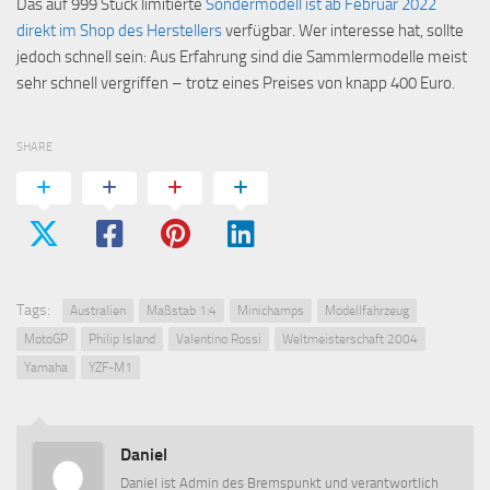
Das auf 999 Stück limitierte
Sondermodell ist ab Februar 2022
direkt im Shop des Herstellers
verfügbar. Wer interesse hat, sollte
jedoch schnell sein: Aus Erfahrung sind die Sammlermodelle meist
sehr schnell vergriffen – trotz eines Preises von knapp 400 Euro.
SHARE
Tags:
Australien
Maßstab 1:4
Minichamps
Modellfahrzeug
MotoGP
Philip Island
Valentino Rossi
Weltmeisterschaft 2004
Yamaha
YZF-M1
Daniel
Daniel ist Admin des Bremspunkt und verantwortlich