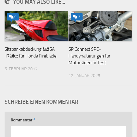
YOU MAY ALSO LIKE...
0
3
Sitzbankabdeckung â€žSA
SP Connect SPC+
17â€œ für Honda Fireblade
Handyhalterungen für
Motorräder im Test
6. FEBRUAR 2017
12. JANUAR 2025
SCHREIBE EINEN KOMMENTAR
Kommentar
*