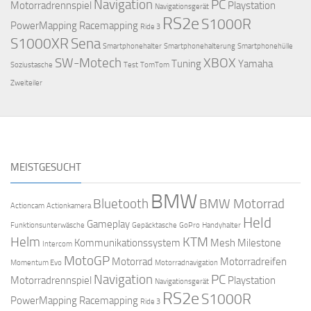
Navigation
PC
Motorradrennspiel
Playstation
Navigationsgerät
RS2e
S1000R
PowerMapping
Racemapping
Ride 3
S1000XR
Sena
Smartphonehalter
Smartphonehalterung
Smartphonehülle
SW-Motech
XBOX
Tuning
Yamaha
Soziustasche
Test
TomTom
Zweiteiler
MEISTGESUCHT
BMW
Bluetooth
BMW Motorrad
Actioncam
Actionkamera
Held
Gameplay
Funktionsunterwäsche
Gepäcktasche
GoPro
Handyhalter
Helm
KTM
Kommunikationssystem
Mesh
Milestone
Intercom
MotoGP
Motorrad
Motorradreifen
Momentum Evo
Motorradnavigation
Navigation
PC
Motorradrennspiel
Playstation
Navigationsgerät
RS2e
S1000R
PowerMapping
Racemapping
Ride 3