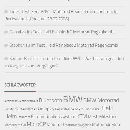
Juri
zu
Test: Sena 60S – Motorrad Headset mit unbegrenzter
Reichweite!? [Updated: 28.02.2026]
Daniel
zu
Im Test: Held Rainblock 2 Motorrad Regenkombi
Stephan
zu
Im Test: Held Rainblock 2 Motorrad Regenkombi
Samuel Bärtschi
zu
TomTom Rider 550 – Was hat sich geändert
im Vergleich zum Vorgänger?
SCHLAGWÖRTER
BMW
Bluetooth
BMW Motorrad
Actioncam
Actionkamera
Held
Gameplay
Funktionsunterwäsche
Gepäcktasche
GoPro
Handyhalter
Helm
KTM
Kommunikationssystem
Mesh
Milestone
Intercom
MotoGP
Motorrad
Motorradreifen
Momentum Evo
Motorradnavigation