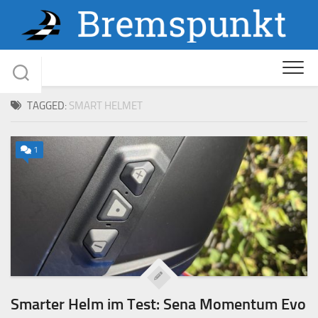
Skip
to
content
TAGGED:
SMART HELMET
1
Smarter Helm im Test: Sena Momentum Evo