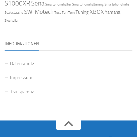
S1000XR
Sena
Smartphonehalter
Smartphonehalterung
Smartphonehülle
SW-Motech
XBOX
Tuning
Yamaha
Soziustasche
Test
TomTom
Zweiteiler
INFORMATIONEN
Datenschutz
Impressum
Transparenz