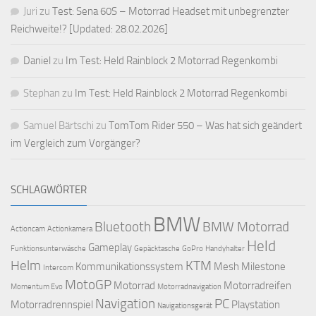
Juri
zu
Test: Sena 60S – Motorrad Headset mit unbegrenzter
Reichweite!? [Updated: 28.02.2026]
Daniel
zu
Im Test: Held Rainblock 2 Motorrad Regenkombi
Stephan
zu
Im Test: Held Rainblock 2 Motorrad Regenkombi
Samuel Bärtschi
zu
TomTom Rider 550 – Was hat sich geändert
im Vergleich zum Vorgänger?
SCHLAGWÖRTER
BMW
Bluetooth
BMW Motorrad
Actioncam
Actionkamera
Held
Gameplay
Funktionsunterwäsche
Gepäcktasche
GoPro
Handyhalter
Helm
KTM
Kommunikationssystem
Mesh
Milestone
Intercom
MotoGP
Motorrad
Motorradreifen
Momentum Evo
Motorradnavigation
Navigation
PC
Motorradrennspiel
Playstation
Navigationsgerät