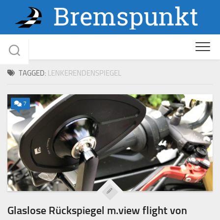
Skip
to
content
TAGGED:
LENKERENDENSPIEGEL
7
Glaslose Rückspiegel m.view flight von