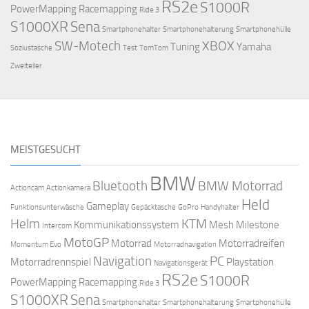
RS2e
S1000R
PowerMapping
Racemapping
Ride 3
S1000XR
Sena
Smartphonehalter
Smartphonehalterung
Smartphonehülle
SW-Motech
XBOX
Tuning
Yamaha
Soziustasche
Test
TomTom
Zweiteiler
MEISTGESUCHT
BMW
Bluetooth
BMW Motorrad
Actioncam
Actionkamera
Held
Gameplay
Funktionsunterwäsche
Gepäcktasche
GoPro
Handyhalter
Helm
KTM
Kommunikationssystem
Mesh
Milestone
Intercom
MotoGP
Motorrad
Motorradreifen
Momentum Evo
Motorradnavigation
Navigation
PC
Motorradrennspiel
Playstation
Navigationsgerät
RS2e
S1000R
PowerMapping
Racemapping
Ride 3
S1000XR
Sena
Smartphonehalter
Smartphonehalterung
Smartphonehülle