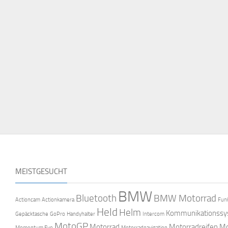
MEISTGESUCHT
BMW
Bluetooth
BMW Motorrad
Actioncam
Actionkamera
Fun
Held
Helm
Kommunikationss
Gepäcktasche
GoPro
Handyhalter
Intercom
MotoGP
Motorrad
Motorradreifen
Mo
Momentum Evo
Motorradnavigation