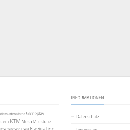
INFORMATIONEN
Gameplay
ktionsunterwäsche
Datenschutz
KTM
ystem
Mesh
Milestone
Navigation
torradrennspiel