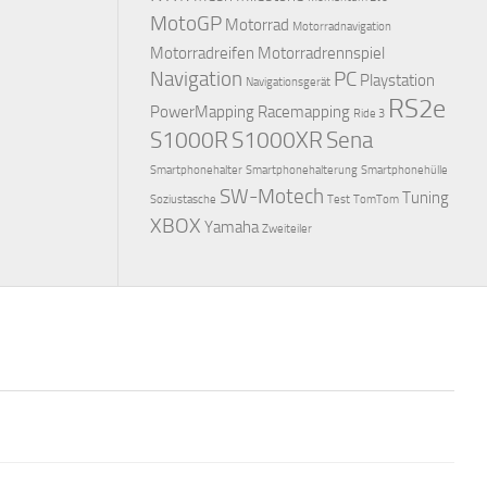
MotoGP
Motorrad
Motorradnavigation
Motorradreifen
Motorradrennspiel
Navigation
PC
Playstation
Navigationsgerät
RS2e
PowerMapping
Racemapping
Ride 3
S1000R
S1000XR
Sena
Smartphonehalter
Smartphonehalterung
Smartphonehülle
SW-Motech
Tuning
Soziustasche
Test
TomTom
XBOX
Yamaha
Zweiteiler