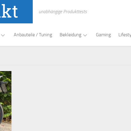
unabhängige Produkttests
Anbauteile / Tuning
Bekleidung
Gaming
Lifest
t
Funktionswäsche
Handschuhe
Helme
Lederkombi
Schuhe
/
Stiefel
Textil