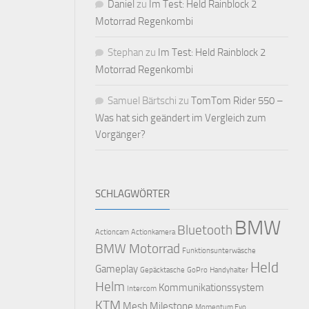
Daniel
zu
Im Test: Held Rainblock 2
Motorrad Regenkombi
Stephan
zu
Im Test: Held Rainblock 2
Motorrad Regenkombi
Samuel Bärtschi
zu
TomTom Rider 550 –
Was hat sich geändert im Vergleich zum
Vorgänger?
SCHLAGWÖRTER
BMW
Bluetooth
Actioncam
Actionkamera
BMW Motorrad
Funktionsunterwäsche
Held
Gameplay
Gepäcktasche
GoPro
Handyhalter
Helm
Kommunikationssystem
Intercom
KTM
Mesh
Milestone
Momentum Evo