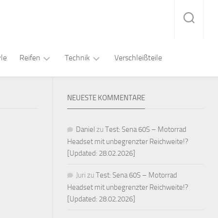
yle
Reifen
Technik
Verschleißteile
Straße
Audio
Sport
NEUESTE KOMMENTARE
/
Kommunikation
Rennstrecke
Touring
Regenreifen
Navigation
Montiergeräte
Daniel
zu
Test: Sena 60S – Motorrad
Slicks
Headset mit unbegrenzter Reichweite!?
Video
[Updated: 28.02.2026]
Juri
zu
Test: Sena 60S – Motorrad
Headset mit unbegrenzter Reichweite!?
[Updated: 28.02.2026]