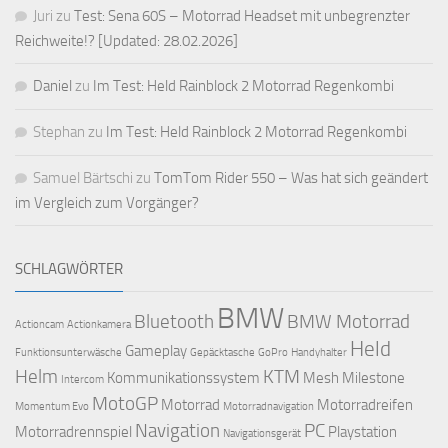
Juri
zu
Test: Sena 60S – Motorrad Headset mit unbegrenzter
Reichweite!? [Updated: 28.02.2026]
Daniel
zu
Im Test: Held Rainblock 2 Motorrad Regenkombi
Stephan
zu
Im Test: Held Rainblock 2 Motorrad Regenkombi
Samuel Bärtschi
zu
TomTom Rider 550 – Was hat sich geändert
im Vergleich zum Vorgänger?
SCHLAGWÖRTER
BMW
Bluetooth
BMW Motorrad
Actioncam
Actionkamera
Held
Gameplay
Funktionsunterwäsche
Gepäcktasche
GoPro
Handyhalter
Helm
KTM
Kommunikationssystem
Mesh
Milestone
Intercom
MotoGP
Motorrad
Motorradreifen
Momentum Evo
Motorradnavigation
Navigation
PC
Motorradrennspiel
Playstation
Navigationsgerät