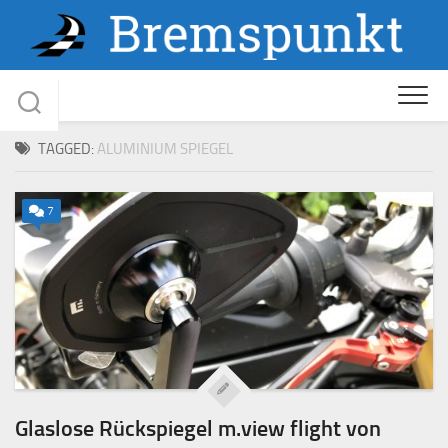
Skip
to
content
TAGGED:
ALUMINIUM SPIEGEL
7
Glaslose Rückspiegel m.view flight von