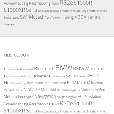
RS2e
S1000R
PowerMapping
Racemapping
Ride 3
S1000XR
Sena
Smartphonehalter
Smartphonehalterung
Smartphonehülle
SW-Motech
XBOX
Tuning
Yamaha
Soziustasche
Test
TomTom
Zweiteiler
MEISTGESUCHT
BMW
Bluetooth
BMW Motorrad
Actioncam
Actionkamera
Held
Gameplay
Funktionsunterwäsche
Gepäcktasche
GoPro
Handyhalter
Helm
KTM
Kommunikationssystem
Mesh
Milestone
Intercom
MotoGP
Motorrad
Motorradreifen
Momentum Evo
Motorradnavigation
Navigation
PC
Motorradrennspiel
Playstation
Navigationsgerät
RS2e
S1000R
PowerMapping
Racemapping
Ride 3
S1000XR
Sena
Smartphonehalter
Smartphonehalterung
Smartphonehülle