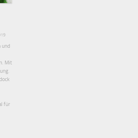
019
n und
n. Mit
nung.
ddock
l für