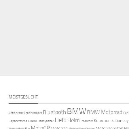
MEISTGESUCHT
BMW
Bluetooth
BMW Motorrad
Actioncam
Actionkamera
Fun
Held
Helm
Kommunikationss
Gepäcktasche
GoPro
Handyhalter
Intercom
MotoGP
Motorrad
Motorradreifen
Mo
Momentum Evo
Motorradnavigation