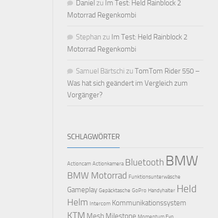
Daniel
zu
Im Test: Held Rainblock 2
Motorrad Regenkombi
Stephan
zu
Im Test: Held Rainblock 2
Motorrad Regenkombi
Samuel Bärtschi
zu
TomTom Rider 550 –
Was hat sich geändert im Vergleich zum
Vorgänger?
SCHLAGWÖRTER
BMW
Bluetooth
Actioncam
Actionkamera
BMW Motorrad
Funktionsunterwäsche
Held
Gameplay
Gepäcktasche
GoPro
Handyhalter
Helm
Kommunikationssystem
Intercom
KTM
Mesh
Milestone
Momentum Evo