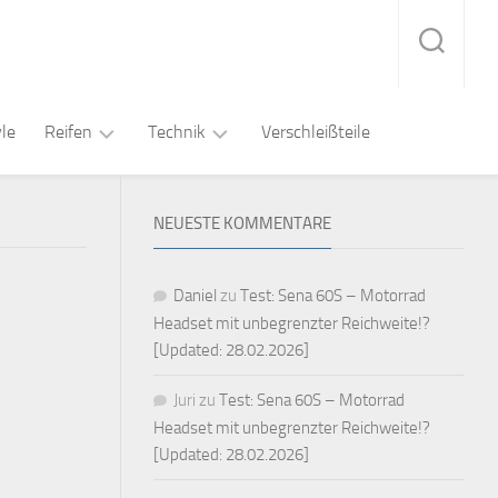
yle
Reifen
Technik
Verschleißteile
Straße
Audio
Sport
NEUESTE KOMMENTARE
/
Kommunikation
Rennstrecke
Touring
Regenreifen
Navigation
Montiergeräte
Daniel
zu
Test: Sena 60S – Motorrad
Slicks
Headset mit unbegrenzter Reichweite!?
Video
[Updated: 28.02.2026]
Juri
zu
Test: Sena 60S – Motorrad
Headset mit unbegrenzter Reichweite!?
[Updated: 28.02.2026]