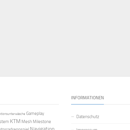
INFORMATIONEN
Gameplay
ktionsunterwäsche
Datenschutz
KTM
ystem
Mesh
Milestone
Navigation
torradrennspiel