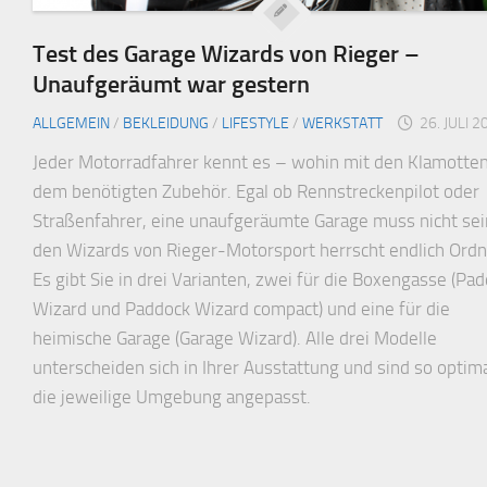
Test des Garage Wizards von Rieger –
Unaufgeräumt war gestern
ALLGEMEIN
/
BEKLEIDUNG
/
LIFESTYLE
/
WERKSTATT
26. JULI 2
Jeder Motorradfahrer kennt es – wohin mit den Klamotte
dem benötigten Zubehör. Egal ob Rennstreckenpilot oder
Straßenfahrer, eine unaufgeräumte Garage muss nicht sei
den Wizards von Rieger-Motorsport herrscht endlich Ord
Es gibt Sie in drei Varianten, zwei für die Boxengasse (Pa
Wizard und Paddock Wizard compact) und eine für die
heimische Garage (Garage Wizard). Alle drei Modelle
unterscheiden sich in Ihrer Ausstattung und sind so optima
die jeweilige Umgebung angepasst.