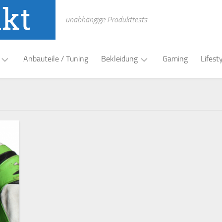
unabhängige Produkttests
Anbauteile / Tuning
Bekleidung
Gaming
Lifest
t
Funktionswäsche
Handschuhe
Helme
Lederkombi
Schuhe
/
Stiefel
Textil