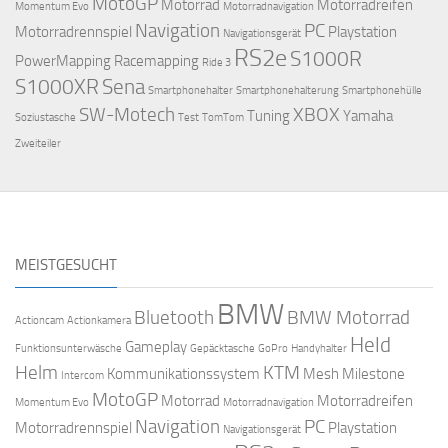
MotoGP
Motorrad
Motorradreifen
Momentum Evo
Motorradnavigation
Navigation
PC
Motorradrennspiel
Playstation
Navigationsgerät
RS2e
S1000R
PowerMapping
Racemapping
Ride 3
S1000XR
Sena
Smartphonehalter
Smartphonehalterung
Smartphonehülle
SW-Motech
XBOX
Tuning
Yamaha
Soziustasche
Test
TomTom
Zweiteiler
MEISTGESUCHT
BMW
Bluetooth
BMW Motorrad
Actioncam
Actionkamera
Held
Gameplay
Funktionsunterwäsche
Gepäcktasche
GoPro
Handyhalter
Helm
KTM
Kommunikationssystem
Mesh
Milestone
Intercom
MotoGP
Motorrad
Motorradreifen
Momentum Evo
Motorradnavigation
Navigation
PC
Motorradrennspiel
Playstation
Navigationsgerät