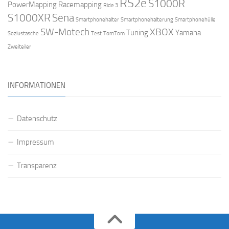
RS2e
S1000R
PowerMapping
Racemapping
Ride 3
S1000XR
Sena
Smartphonehalter
Smartphonehalterung
Smartphonehülle
SW-Motech
XBOX
Tuning
Yamaha
Soziustasche
Test
TomTom
Zweiteiler
INFORMATIONEN
Datenschutz
Impressum
Transparenz