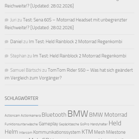
Reichweite!? [Updated: 28.02.2026]
Juri
zu
Test: Sena 60S – Motorrad Headset mit unbegrenzter
Reichweite!? [Updated: 28.02.2026]
Daniel
zu
Im Test: Held Rainblock 2 Motorrad Regenkombi
Stephan
zu
Im Test: Held Rainblock 2 Motorrad Regenkombi
Samuel Bärtschi
zu
TomTom Rider 550 – Was hat sich geändert
im Vergleich zum Vorgänger?
SCHLAGWÖRTER
BMW
Bluetooth
BMW Motorrad
Actioncam
Actionkamera
Held
Gameplay
Funktionsunterwäsche
Gepäcktasche
GoPro
Handyhalter
Helm
KTM
Kommunikationssystem
Mesh
Milestone
Intercom