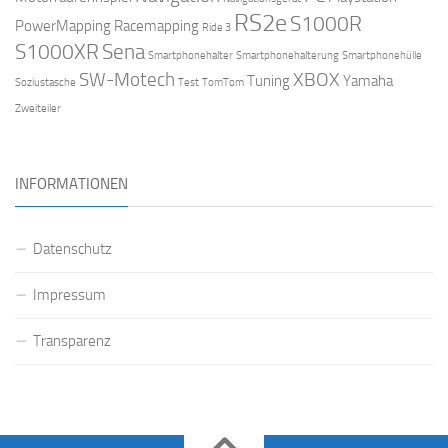
RS2e
S1000R
PowerMapping
Racemapping
Ride 3
S1000XR
Sena
Smartphonehalter
Smartphonehalterung
Smartphonehülle
SW-Motech
XBOX
Tuning
Yamaha
Soziustasche
Test
TomTom
Zweiteiler
INFORMATIONEN
Datenschutz
Impressum
Transparenz