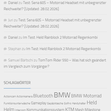
Daniel
zu
Test: Sena 60S – Motorrad Headset mit unbegrenzter
Reichweite!? [Updated: 28.02.2026]
Juri
zu
Test: Sena 60S – Motorrad Headset mit unbegrenzter
Reichweite!? [Updated: 28.02.2026]
Daniel
zu
Im Test: Held Rainblock 2 Motorrad Regenkombi
Stephan
zu
Im Test: Held Rainblock 2 Motorrad Regenkombi
Samuel Bärtschi
zu
TomTom Rider 550 – Was hat sich geändert
im Vergleich zum Vorgänger?
SCHLAGWÖRTER
BMW
Bluetooth
BMW Motorrad
Actioncam
Actionkamera
Held
Gameplay
Funktionsunterwäsche
Gepäcktasche
GoPro
Handyhalter
Helm
KTM
Kommunikationssystem
Mesh
Milestone
Intercom