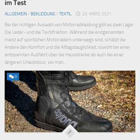
im Test
ALLGEMEIN
/
BEKLEIDUNG
/
TEXTIL
23. MÄRZ 2021
Bei der richtigen Auswahl von Motorradkleidung gibt es zwei Lager:
Die Leder- und die Textilfraktion. Während die erstgenannten
meist auf sportlichen Motorrädern unterwegs sind, schätzt die
Andere den Komfort und die Alltagstauglichkeit, sowohl bei einer
entspannten Ausfahrt über die Hausstrecke als auch bei einer
längeren Urlaubstour, wo man...
0