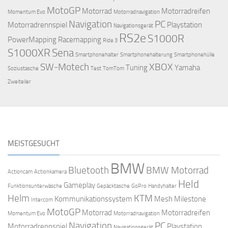
MotoGP
Motorrad
Motorradreifen
Momentum Evo
Motorradnavigation
Navigation
PC
Motorradrennspiel
Playstation
Navigationsgerät
RS2e
S1000R
PowerMapping
Racemapping
Ride 3
S1000XR
Sena
Smartphonehalter
Smartphonehalterung
Smartphonehülle
SW-Motech
XBOX
Tuning
Yamaha
Soziustasche
Test
TomTom
Zweiteiler
MEISTGESUCHT
BMW
Bluetooth
BMW Motorrad
Actioncam
Actionkamera
Held
Gameplay
Funktionsunterwäsche
Gepäcktasche
GoPro
Handyhalter
Helm
KTM
Kommunikationssystem
Mesh
Milestone
Intercom
MotoGP
Motorrad
Motorradreifen
Momentum Evo
Motorradnavigation
Navigation
PC
Motorradrennspiel
Playstation
Navigationsgerät