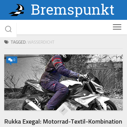
Skip
to
content
TAGGED:
WASSERDICHT
0
Rukka Exegal: Motorrad-Textil-Kombination