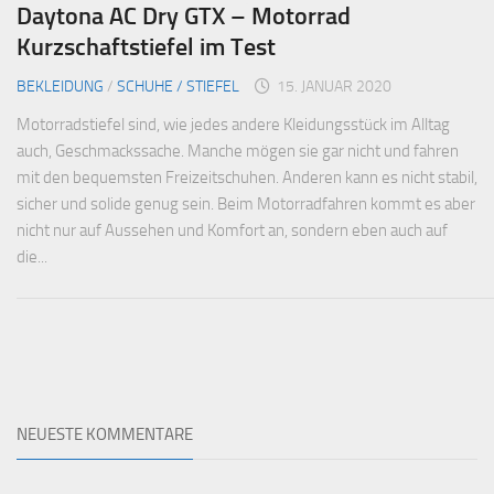
Daytona AC Dry GTX – Motorrad
Kurzschaftstiefel im Test
BEKLEIDUNG
/
SCHUHE / STIEFEL
15. JANUAR 2020
Motorradstiefel sind, wie jedes andere Kleidungsstück im Alltag
auch, Geschmackssache. Manche mögen sie gar nicht und fahren
mit den bequemsten Freizeitschuhen. Anderen kann es nicht stabil,
sicher und solide genug sein. Beim Motorradfahren kommt es aber
nicht nur auf Aussehen und Komfort an, sondern eben auch auf
die...
NEUESTE KOMMENTARE