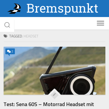
Skip
to
content
TAGGED:
HEADSET
2
Test: Sena 60S – Motorrad Headset mit