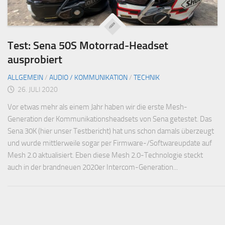
Test: Sena 50S Motorrad-Headset
ausprobiert
ALLGEMEIN
/
AUDIO / KOMMUNIKATION
/
TECHNIK
26. JULI 2020
Vor etwas mehr als einem Jahr haben wir die erste Mesh-
Generation der Kommunikationsheadsets von Sena getestet. Das
Sena 30K (hier unser Testbericht) hat uns schon damals überzeugt
und wurde mittlerweile sogar per Firmware-/Softwareupdate auf
Mesh 2.0 aktualisiert. Eben diese Mesh 2.0-Technologie steckt
auch in der brandneuen 2020er Intercom-Generation...