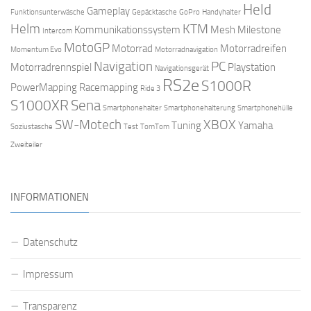
Held
Gameplay
Funktionsunterwäsche
Gepäcktasche
GoPro
Handyhalter
Helm
KTM
Kommunikationssystem
Mesh
Milestone
Intercom
MotoGP
Motorrad
Motorradreifen
Momentum Evo
Motorradnavigation
Navigation
PC
Motorradrennspiel
Playstation
Navigationsgerät
RS2e
S1000R
PowerMapping
Racemapping
Ride 3
S1000XR
Sena
Smartphonehalter
Smartphonehalterung
Smartphonehülle
SW-Motech
XBOX
Tuning
Yamaha
Soziustasche
Test
TomTom
Zweiteiler
INFORMATIONEN
Datenschutz
Impressum
Transparenz