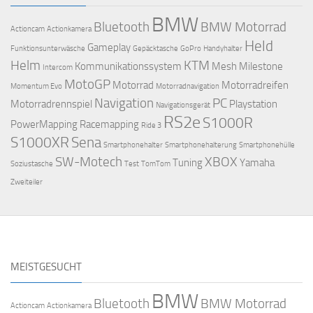
BMW
Bluetooth
BMW Motorrad
Actioncam
Actionkamera
Held
Gameplay
Funktionsunterwäsche
Gepäcktasche
GoPro
Handyhalter
Helm
KTM
Kommunikationssystem
Mesh
Milestone
Intercom
MotoGP
Motorrad
Motorradreifen
Momentum Evo
Motorradnavigation
Navigation
PC
Motorradrennspiel
Playstation
Navigationsgerät
RS2e
S1000R
PowerMapping
Racemapping
Ride 3
S1000XR
Sena
Smartphonehalter
Smartphonehalterung
Smartphonehülle
SW-Motech
XBOX
Tuning
Yamaha
Soziustasche
Test
TomTom
Zweiteiler
MEISTGESUCHT
BMW
Bluetooth
BMW Motorrad
Actioncam
Actionkamera