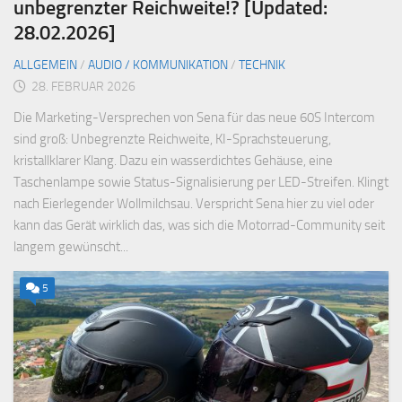
unbegrenzter Reichweite!? [Updated:
28.02.2026]
ALLGEMEIN
/
AUDIO / KOMMUNIKATION
/
TECHNIK
28. FEBRUAR 2026
Die Marketing-Versprechen von Sena für das neue 60S Intercom
sind groß: Unbegrenzte Reichweite, KI-Sprachsteuerung,
kristallklarer Klang. Dazu ein wasserdichtes Gehäuse, eine
Taschenlampe sowie Status-Signalisierung per LED-Streifen. Klingt
nach Eierlegender Wollmilchsau. Verspricht Sena hier zu viel oder
kann das Gerät wirklich das, was sich die Motorrad-Community seit
langem gewünscht...
5