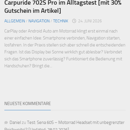
Carpuride 702S Pro im Alltagstest [mit 30%
Gutschein im Artikel]
ALLGEMEIN
/
NAVIGATION
/
TECHNIK
24. JUNI 2026
CarPlay oder Android Auto am Motorrad klingt erst einmal nach
einer einfachen Idee: Smartphone verbinden, Navigation starten,
losfahren. In der Praxis stellen sich aber schnell die entscheidenden
Fragen. Ist das Display bei Sonne wirklich gut ablesbar? Verbindet
sich das Smartphone zuverlässig? Funktioniert die Bedienung mit
Handschuhen? Bringt die...
NEUESTE KOMMENTARE
Daniel
zu
Test: Sena 60S – Motorrad Headset mit unbegrenzter
Reichweite!? [Updated: 28.02.2026]