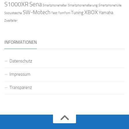
S1000XR
Sena
Smartphonehalter
Smartphonehalterung
Smartphonehülle
SW-Motech
XBOX
Tuning
Yamaha
Soziustasche
Test
TomTom
Zweiteiler
INFORMATIONEN
Datenschutz
Impressum
Transparenz