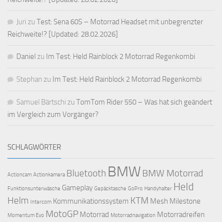
Juri
zu
Test: Sena 60S – Motorrad Headset mit unbegrenzter
Reichweite!? [Updated: 28.02.2026]
Daniel
zu
Im Test: Held Rainblock 2 Motorrad Regenkombi
Stephan
zu
Im Test: Held Rainblock 2 Motorrad Regenkombi
Samuel Bärtschi
zu
TomTom Rider 550 – Was hat sich geändert
im Vergleich zum Vorgänger?
SCHLAGWÖRTER
BMW
Bluetooth
BMW Motorrad
Actioncam
Actionkamera
Held
Gameplay
Funktionsunterwäsche
Gepäcktasche
GoPro
Handyhalter
Helm
KTM
Kommunikationssystem
Mesh
Milestone
Intercom
MotoGP
Motorrad
Motorradreifen
Momentum Evo
Motorradnavigation