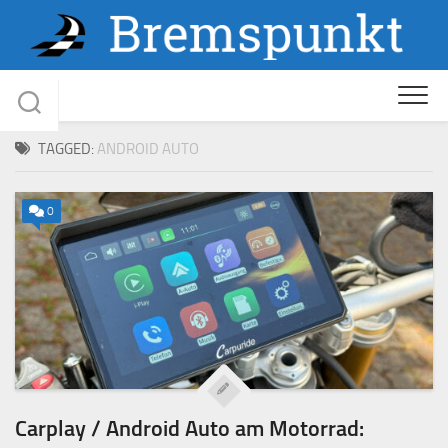
Skip
to
content
TAGGED:
ANDROID AUTO
0
Carplay / Android Auto am Motorrad: