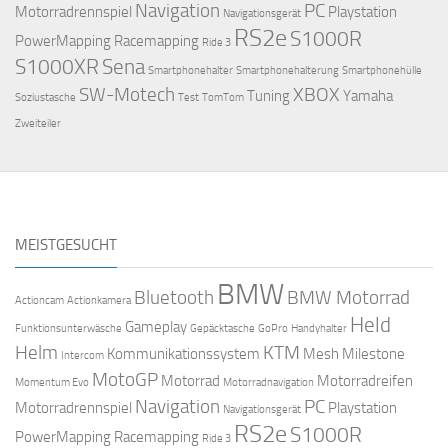
Navigation
PC
Motorradrennspiel
Playstation
Navigationsgerät
RS2e
S1000R
PowerMapping
Racemapping
Ride 3
S1000XR
Sena
Smartphonehalter
Smartphonehalterung
Smartphonehülle
SW-Motech
XBOX
Tuning
Yamaha
Soziustasche
Test
TomTom
Zweiteiler
MEISTGESUCHT
BMW
Bluetooth
BMW Motorrad
Actioncam
Actionkamera
Held
Gameplay
Funktionsunterwäsche
Gepäcktasche
GoPro
Handyhalter
Helm
KTM
Kommunikationssystem
Mesh
Milestone
Intercom
MotoGP
Motorrad
Motorradreifen
Momentum Evo
Motorradnavigation
Navigation
PC
Motorradrennspiel
Playstation
Navigationsgerät
RS2e
S1000R
PowerMapping
Racemapping
Ride 3