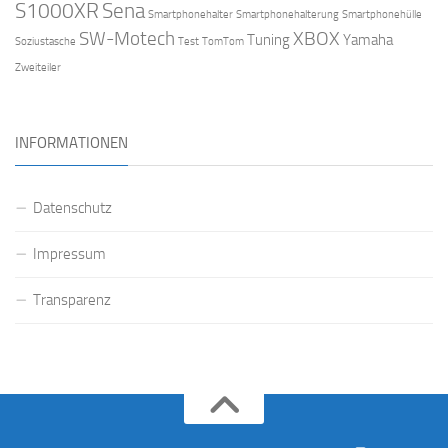
S1000XR
Sena
Smartphonehalter
Smartphonehalterung
Smartphonehülle
SW-Motech
XBOX
Tuning
Yamaha
Soziustasche
Test
TomTom
Zweiteiler
INFORMATIONEN
Datenschutz
Impressum
Transparenz