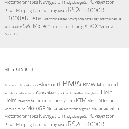
Navigation
PC
Motorradrennspiel
Playstation
Navigationsgerät
RS2e
S1000R
PowerMapping
Racemapping
Ride 3
S1000XR
Sena
Smartphonehalter
Smartphonehalterung
Smartphonehülle
SW-Motech
XBOX
Tuning
Yamaha
Soziustasche
Test
TomTom
Zweiteiler
MEISTGESUCHT
BMW
Bluetooth
BMW Motorrad
Actioncam
Actionkamera
Held
Gameplay
Funktionsunterwäsche
Gepäcktasche
GoPro
Handyhalter
Helm
KTM
Kommunikationssystem
Mesh
Milestone
Intercom
MotoGP
Motorrad
Motorradreifen
Momentum Evo
Motorradnavigation
Navigation
PC
Motorradrennspiel
Playstation
Navigationsgerät
RS2e
S1000R
PowerMapping
Racemapping
Ride 3