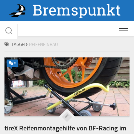
Skip
to
content
TAGGED:
REIFENEINBAU
0
tireX Reifenmontagehilfe von BF-Racing im