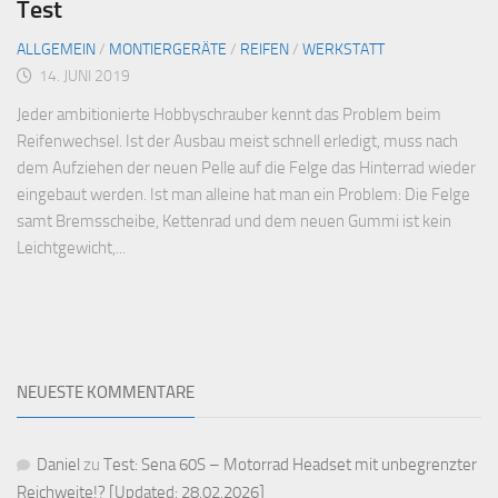
Test
ALLGEMEIN
/
MONTIERGERÄTE
/
REIFEN
/
WERKSTATT
14. JUNI 2019
Jeder ambitionierte Hobbyschrauber kennt das Problem beim
Reifenwechsel. Ist der Ausbau meist schnell erledigt, muss nach
dem Aufziehen der neuen Pelle auf die Felge das Hinterrad wieder
eingebaut werden. Ist man alleine hat man ein Problem: Die Felge
samt Bremsscheibe, Kettenrad und dem neuen Gummi ist kein
Leichtgewicht,...
NEUESTE KOMMENTARE
Daniel
zu
Test: Sena 60S – Motorrad Headset mit unbegrenzter
Reichweite!? [Updated: 28.02.2026]