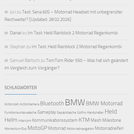
Juri
zu
Test: Sena 60S – Motorrad Headset mit unbegrenzter
Reichweite!? [Updated: 28.02.2026]
Daniel
zu
Im Test: Held Rainblock 2 Motorrad Regenkombi
Stephan
zu
Im Test: Held Rainblock 2 Motorrad Regenkombi
Samuel Bärtschi
zu
TomTom Rider 550 – Was hat sich geändert
im Vergleich zum Vorgänger?
SCHLAGWÖRTER
BMW
Bluetooth
BMW Motorrad
Actioncam
Actionkamera
Held
Gameplay
Funktionsunterwäsche
Gepäcktasche
GoPro
Handyhalter
Helm
KTM
Kommunikationssystem
Mesh
Milestone
Intercom
MotoGP
Motorrad
Motorradreifen
Momentum Evo
Motorradnavigation