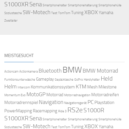
S1000XR
Sena
Smartphonehalter
Smartphonehalterung
Smartphonehülle
SW-Motech
XBOX
Tuning
Yamaha
Soziustasche
Test
TomTom
Zweiteiler
MEISTGESUCHT
BMW
Bluetooth
BMW Motorrad
Actioncam
Actionkamera
Held
Gameplay
Funktionsunterwäsche
Gepäcktasche
GoPro
Handyhalter
Helm
KTM
Kommunikationssystem
Mesh
Milestone
Intercom
MotoGP
Motorrad
Motorradreifen
Momentum Evo
Motorradnavigation
Navigation
PC
Motorradrennspiel
Playstation
Navigationsgerät
RS2e
S1000R
PowerMapping
Racemapping
Ride 3
S1000XR
Sena
Smartphonehalter
Smartphonehalterung
Smartphonehülle
SW-Motech
XBOX
Tuning
Yamaha
Soziustasche
Test
TomTom