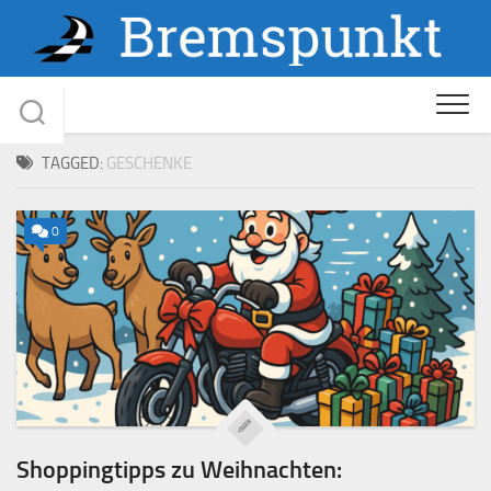
Skip
to
content
TAGGED:
GESCHENKE
0
Shoppingtipps zu Weihnachten: