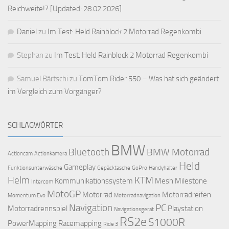
Reichweite!? [Updated: 28.02.2026]
Daniel
zu
Im Test: Held Rainblock 2 Motorrad Regenkombi
Stephan
zu
Im Test: Held Rainblock 2 Motorrad Regenkombi
Samuel Bärtschi
zu
TomTom Rider 550 – Was hat sich geändert
im Vergleich zum Vorgänger?
SCHLAGWÖRTER
BMW
Bluetooth
BMW Motorrad
Actioncam
Actionkamera
Held
Gameplay
Funktionsunterwäsche
Gepäcktasche
GoPro
Handyhalter
Helm
KTM
Kommunikationssystem
Mesh
Milestone
Intercom
MotoGP
Motorrad
Motorradreifen
Momentum Evo
Motorradnavigation
Navigation
PC
Motorradrennspiel
Playstation
Navigationsgerät
RS2e
S1000R
PowerMapping
Racemapping
Ride 3