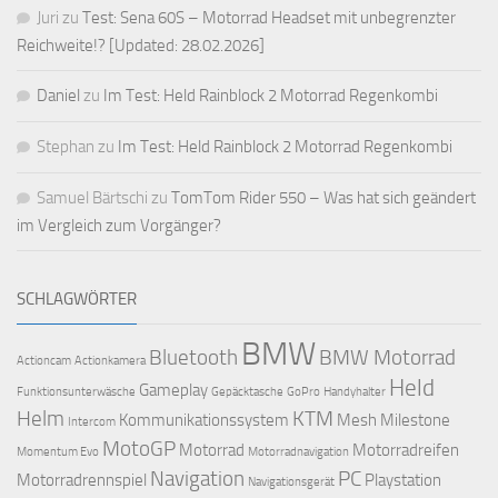
Juri
zu
Test: Sena 60S – Motorrad Headset mit unbegrenzter
Reichweite!? [Updated: 28.02.2026]
Daniel
zu
Im Test: Held Rainblock 2 Motorrad Regenkombi
Stephan
zu
Im Test: Held Rainblock 2 Motorrad Regenkombi
Samuel Bärtschi
zu
TomTom Rider 550 – Was hat sich geändert
im Vergleich zum Vorgänger?
SCHLAGWÖRTER
BMW
Bluetooth
BMW Motorrad
Actioncam
Actionkamera
Held
Gameplay
Funktionsunterwäsche
Gepäcktasche
GoPro
Handyhalter
Helm
KTM
Kommunikationssystem
Mesh
Milestone
Intercom
MotoGP
Motorrad
Motorradreifen
Momentum Evo
Motorradnavigation
Navigation
PC
Motorradrennspiel
Playstation
Navigationsgerät