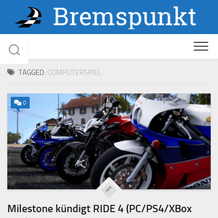
Skip
to
content
TAGGED:
COMPUTERSPIEL
0
Milestone kündigt RIDE 4 (PC/PS4/XBox