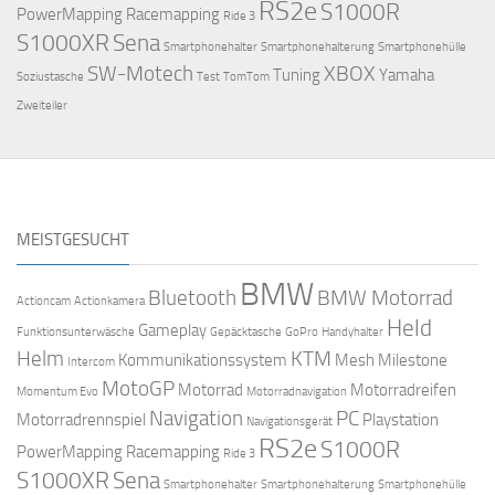
RS2e
S1000R
PowerMapping
Racemapping
Ride 3
S1000XR
Sena
Smartphonehalter
Smartphonehalterung
Smartphonehülle
SW-Motech
XBOX
Tuning
Yamaha
Soziustasche
Test
TomTom
Zweiteiler
MEISTGESUCHT
BMW
Bluetooth
BMW Motorrad
Actioncam
Actionkamera
Held
Gameplay
Funktionsunterwäsche
Gepäcktasche
GoPro
Handyhalter
Helm
KTM
Kommunikationssystem
Mesh
Milestone
Intercom
MotoGP
Motorrad
Motorradreifen
Momentum Evo
Motorradnavigation
Navigation
PC
Motorradrennspiel
Playstation
Navigationsgerät
RS2e
S1000R
PowerMapping
Racemapping
Ride 3
S1000XR
Sena
Smartphonehalter
Smartphonehalterung
Smartphonehülle