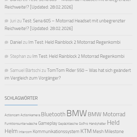
Reichweite!? [Updated: 28.02.2026]
Juri
zu
Test: Sena 60S – Motorrad Headset mit unbegrenzter
Reichweite!? [Updated: 28.02.2026]
Daniel
zu
Im Test: Held Rainblock 2 Motorrad Regenkombi
Stephan
zu
Im Test: Held Rainblock 2 Motorrad Regenkombi
Samuel Bärtschi
zu
TomTom Rider 550 – Was hat sich geändert
im Vergleich zum Vorgänger?
SCHLAGWÖRTER
BMW
Bluetooth
BMW Motorrad
Actioncam
Actionkamera
Held
Gameplay
Funktionsunterwäsche
Gepäcktasche
GoPro
Handyhalter
Helm
KTM
Kommunikationssystem
Mesh
Milestone
Intercom