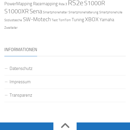
RS2e
S1000R
PowerMapping
Racemapping
Ride 3
S1000XR
Sena
Smartphonehalter
Smartphonehalterung
Smartphonehülle
SW-Motech
XBOX
Tuning
Yamaha
Soziustasche
Test
TomTom
Zweiteiler
INFORMATIONEN
Datenschutz
Impressum
Transparenz