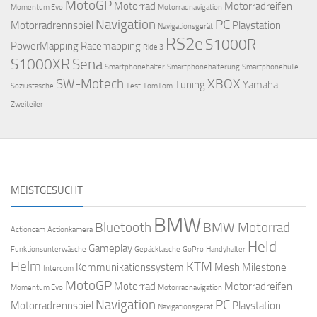
MotoGP
Motorrad
Motorradreifen
Momentum Evo
Motorradnavigation
Navigation
PC
Motorradrennspiel
Playstation
Navigationsgerät
RS2e
S1000R
PowerMapping
Racemapping
Ride 3
S1000XR
Sena
Smartphonehalter
Smartphonehalterung
Smartphonehülle
SW-Motech
XBOX
Tuning
Yamaha
Soziustasche
Test
TomTom
Zweiteiler
MEISTGESUCHT
BMW
Bluetooth
BMW Motorrad
Actioncam
Actionkamera
Held
Gameplay
Funktionsunterwäsche
Gepäcktasche
GoPro
Handyhalter
Helm
KTM
Kommunikationssystem
Mesh
Milestone
Intercom
MotoGP
Motorrad
Motorradreifen
Momentum Evo
Motorradnavigation
Navigation
PC
Motorradrennspiel
Playstation
Navigationsgerät