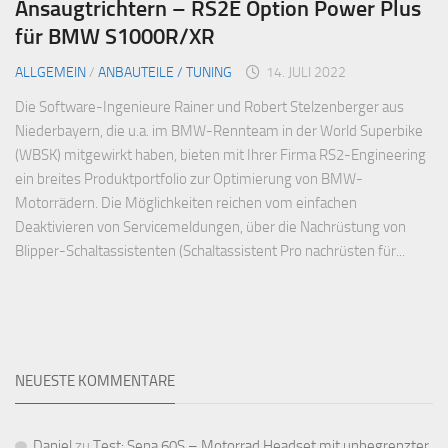
Ansaugtrichtern – RS2E Option Power Plus
für BMW S1000R/XR
ALLGEMEIN
/
ANBAUTEILE / TUNING
14. JULI 2022
Die Software-Ingenieure Rainer und Robert Stelzenberger aus
Niederbayern, die u.a. im BMW-Rennteam in der World Superbike
(WBSK) mitgewirkt haben, bieten mit Ihrer Firma RS2-Engineering
ein breites Produktportfolio zur Optimierung von BMW-
Motorrädern. Die Möglichkeiten reichen vom einfachen
Deaktivieren von Servicemeldungen, über die Nachrüstung von
Blipper-Schaltassistenten (Schaltassistent Pro nachrüsten für...
NEUESTE KOMMENTARE
Daniel
zu
Test: Sena 60S – Motorrad Headset mit unbegrenzter