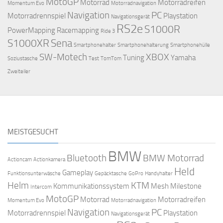
MotoGP
Motorrad
Motorradreifen
Momentum Evo
Motorradnavigation
Navigation
PC
Motorradrennspiel
Playstation
Navigationsgerät
RS2e
S1000R
PowerMapping
Racemapping
Ride 3
S1000XR
Sena
Smartphonehalter
Smartphonehalterung
Smartphonehülle
SW-Motech
XBOX
Tuning
Yamaha
Soziustasche
Test
TomTom
Zweiteiler
MEISTGESUCHT
BMW
Bluetooth
BMW Motorrad
Actioncam
Actionkamera
Held
Gameplay
Funktionsunterwäsche
Gepäcktasche
GoPro
Handyhalter
Helm
KTM
Kommunikationssystem
Mesh
Milestone
Intercom
MotoGP
Motorrad
Motorradreifen
Momentum Evo
Motorradnavigation
Navigation
PC
Motorradrennspiel
Playstation
Navigationsgerät