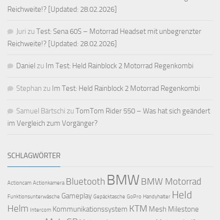
Reichweite!? [Updated: 28.02.2026]
Juri
zu
Test: Sena 60S – Motorrad Headset mit unbegrenzter
Reichweite!? [Updated: 28.02.2026]
Daniel
zu
Im Test: Held Rainblock 2 Motorrad Regenkombi
Stephan
zu
Im Test: Held Rainblock 2 Motorrad Regenkombi
Samuel Bärtschi
zu
TomTom Rider 550 – Was hat sich geändert
im Vergleich zum Vorgänger?
SCHLAGWÖRTER
BMW
Bluetooth
BMW Motorrad
Actioncam
Actionkamera
Held
Gameplay
Funktionsunterwäsche
Gepäcktasche
GoPro
Handyhalter
Helm
KTM
Kommunikationssystem
Mesh
Milestone
Intercom