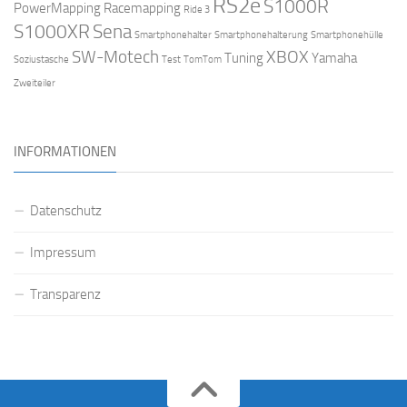
RS2e
S1000R
PowerMapping
Racemapping
Ride 3
S1000XR
Sena
Smartphonehalter
Smartphonehalterung
Smartphonehülle
SW-Motech
XBOX
Tuning
Yamaha
Soziustasche
Test
TomTom
Zweiteiler
INFORMATIONEN
Datenschutz
Impressum
Transparenz