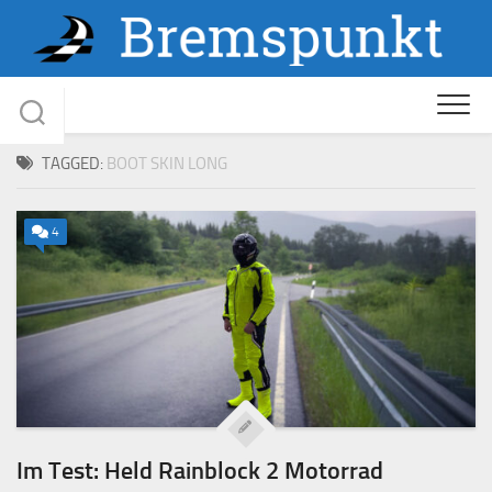
Skip
to
content
TAGGED:
BOOT SKIN LONG
4
Im Test: Held Rainblock 2 Motorrad